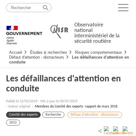
Passer
Plan
au
du
Menu
contenu
site
Observatoire
national
interministériel de la
sécurité routière
Navigation
Accueil
Études & recherches
Risques comportementaux
principale
Défaut d'attention - distracteurs
Les défaillances d'attention en
conduite
Les défaillances d'attention en
conduite
Publié le
15/03/2019
-
Mis à jour le 09/07/2019
- Auteur original :
Membres du Comité des experts -rapport de mars 2016
Comité des experts
Recherche
Défaut d'attention - distracteurs
2012