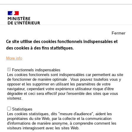
Fermer
Ce site utilise des cookies fonctionnels indispensables et
des cookies à des fins statistiques.
Menu
LES SITES PUBLICS
More info
Footer
ÉTAT DE L’INSÉCURITÉ ROUTIÈRE
Fonctionnels indispensables
Les cookies fonctionnels sont indispensables car permettent au site
TRAITEMENT DES DONNÉES PERSONNELLES DES ACCIDENTS DE
de fonctionner de manière optimale . Vous pouvez toutefois vous y
LA ROUTE
opposer et les supprimer en utilisant les paramètres de votre
navigateur, cependant votre expérience utilisateur risque d’être
ETUDES ET RECHERCHES
dégradée et ceci sera effectif pour l'ensemble des sites que vous
visiterez.
APPEL À PROJETS
Statistiques
POLITIQUE DE SÉCURITÉ ROUTIÈRE
Les cookies statistiques, dits "mesure d'audience", aident les
propriétaires du site Web, par la collecte et la communication
d'informations de manière anonyme, à comprendre comment les
Outils
AGENDA
visiteurs interagissent avec les sites Web.