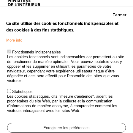
Fermer
Ce site utilise des cookies fonctionnels indispensables et
des cookies à des fins statistiques.
Menu
LES SITES PUBLICS
More info
Footer
ÉTAT DE L’INSÉCURITÉ ROUTIÈRE
Fonctionnels indispensables
Les cookies fonctionnels sont indispensables car permettent au site
TRAITEMENT DES DONNÉES PERSONNELLES DES ACCIDENTS DE
de fonctionner de manière optimale . Vous pouvez toutefois vous y
LA ROUTE
opposer et les supprimer en utilisant les paramètres de votre
navigateur, cependant votre expérience utilisateur risque d’être
ETUDES ET RECHERCHES
dégradée et ceci sera effectif pour l'ensemble des sites que vous
visiterez.
APPEL À PROJETS
Statistiques
POLITIQUE DE SÉCURITÉ ROUTIÈRE
Les cookies statistiques, dits "mesure d'audience", aident les
propriétaires du site Web, par la collecte et la communication
d'informations de manière anonyme, à comprendre comment les
Outils
AGENDA
visiteurs interagissent avec les sites Web.
FAQ
GLOSSAIRE
Enregistrer les préférences
Cookie settings