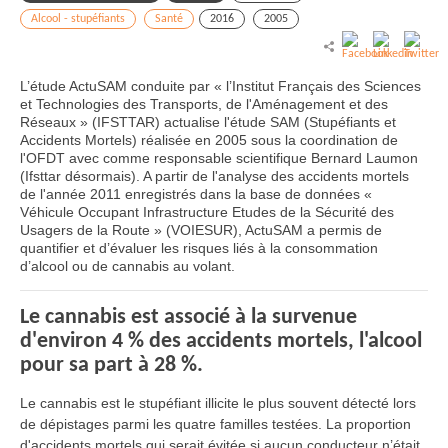
Alcool - stupéfiants
Santé
2016
2005
L’étude ActuSAM conduite par « l’Institut Français des Sciences
et Technologies des Transports, de l'Aménagement et des
Réseaux » (IFSTTAR) actualise l'étude SAM (Stupéfiants et
Accidents Mortels) réalisée en 2005 sous la coordination de
l'OFDT avec comme responsable scientifique Bernard Laumon
(Ifsttar désormais). A partir de l'analyse des accidents mortels
de l'année 2011 enregistrés dans la base de données «
Véhicule Occupant Infrastructure Etudes de la Sécurité des
Usagers de la Route » (VOIESUR), ActuSAM a permis de
quantifier et d’évaluer les risques liés à la consommation
d’alcool ou de cannabis au volant.
Le cannabis est associé à la survenue
d'environ 4 % des accidents mortels, l'alcool
pour sa part à 28 %.
Le cannabis est le stupéfiant illicite le plus souvent détecté lors
de dépistages parmi les quatre familles testées. La proportion
d'accidents mortels qui serait évitée si aucun conducteur n’était