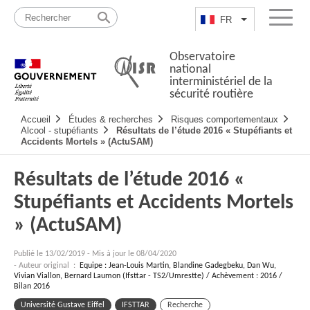
Passer
Plan
au
du
FR
Lister les actio
Menu
contenu
site
Observatoire
national
interministériel de la
sécurité routière
Navigation
Accueil
Études & recherches
Risques comportementaux
principale
Alcool - stupéfiants
Résultats de l’étude 2016 « Stupéfiants et
Accidents Mortels » (ActuSAM)
Résultats de l’étude 2016 «
Stupéfiants et Accidents Mortels
» (ActuSAM)
Publié le
13/02/2019
-
Mis à jour le 08/04/2020
- Auteur original :
Equipe : Jean-Louis Martin, Blandine Gadegbeku, Dan Wu,
Vivian Viallon, Bernard Laumon (Ifsttar - TS2/Umrestte) / Achèvement : 2016 /
Bilan 2016
Université Gustave Eiffel
IFSTTAR
Recherche