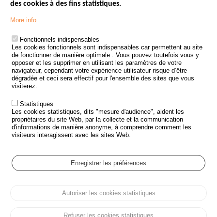
des cookies à des fins statistiques.
Menu
LES SITES PUBLICS
More info
Footer
ÉTAT DE L’INSÉCURITÉ ROUTIÈRE
Fonctionnels indispensables
Les cookies fonctionnels sont indispensables car permettent au site
TRAITEMENT DES DONNÉES PERSONNELLES DES ACCIDENTS DE
de fonctionner de manière optimale . Vous pouvez toutefois vous y
LA ROUTE
opposer et les supprimer en utilisant les paramètres de votre
navigateur, cependant votre expérience utilisateur risque d’être
ETUDES ET RECHERCHES
dégradée et ceci sera effectif pour l'ensemble des sites que vous
visiterez.
APPEL À PROJETS
Statistiques
POLITIQUE DE SÉCURITÉ ROUTIÈRE
Les cookies statistiques, dits "mesure d'audience", aident les
propriétaires du site Web, par la collecte et la communication
d'informations de manière anonyme, à comprendre comment les
Outils
AGENDA
visiteurs interagissent avec les sites Web.
FAQ
GLOSSAIRE
Enregistrer les préférences
Cookie settings
Autoriser les cookies statistiques
Menu
Plan du site
Protection des données personnelles et Cookies
Pied
Gérer les cookies
Accessibilité
Mentions légales
de
Refuser les cookies statistiques