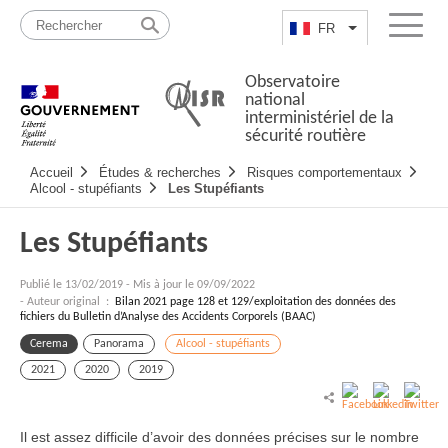
Passer
Plan
au
du
FR
Lister les actio
Menu
contenu
site
Observatoire
national
interministériel de la
sécurité routière
Navigation
Accueil
Études & recherches
Risques comportementaux
principale
Alcool - stupéfiants
Les Stupéfiants
Les Stupéfiants
Publié le
13/02/2019
-
Mis à jour le 09/09/2022
- Auteur original :
Bilan 2021 page 128 et 129/exploitation des données des
fichiers du Bulletin d’Analyse des Accidents Corporels (BAAC)
Cerema
Panorama
Alcool - stupéfiants
2021
2020
2019
Il est assez difficile d’avoir des données précises sur le nombre