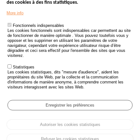
des cookies à des fins statistiques.
Menu
LES SITES PUBLICS
More info
Footer
ÉTAT DE L’INSÉCURITÉ ROUTIÈRE
Fonctionnels indispensables
Les cookies fonctionnels sont indispensables car permettent au site
TRAITEMENT DES DONNÉES PERSONNELLES DES ACCIDENTS DE
de fonctionner de manière optimale . Vous pouvez toutefois vous y
LA ROUTE
opposer et les supprimer en utilisant les paramètres de votre
navigateur, cependant votre expérience utilisateur risque d’être
ETUDES ET RECHERCHES
dégradée et ceci sera effectif pour l'ensemble des sites que vous
visiterez.
APPEL À PROJETS
Statistiques
POLITIQUE DE SÉCURITÉ ROUTIÈRE
Les cookies statistiques, dits "mesure d'audience", aident les
propriétaires du site Web, par la collecte et la communication
d'informations de manière anonyme, à comprendre comment les
Outils
AGENDA
visiteurs interagissent avec les sites Web.
FAQ
GLOSSAIRE
Enregistrer les préférences
Cookie settings
Autoriser les cookies statistiques
Menu
Plan du site
Protection des données personnelles et Cookies
Pied
Gérer les cookies
Accessibilité
Mentions légales
de
Refuser les cookies statistiques