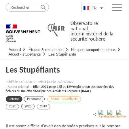
Passer
Plan
au
du
FR
Lister les actio
Menu
contenu
site
Observatoire
national
interministériel de la
sécurité routière
Navigation
Accueil
Études & recherches
Risques comportementaux
principale
Alcool - stupéfiants
Les Stupéfiants
Les Stupéfiants
Publié le
13/02/2019
-
Mis à jour le 09/09/2022
- Auteur original :
Bilan 2021 page 128 et 129/exploitation des données des
fichiers du Bulletin d’Analyse des Accidents Corporels (BAAC)
Cerema
Panorama
Alcool - stupéfiants
2021
2020
2019
Il est assez difficile d’avoir des données précises sur le nombre