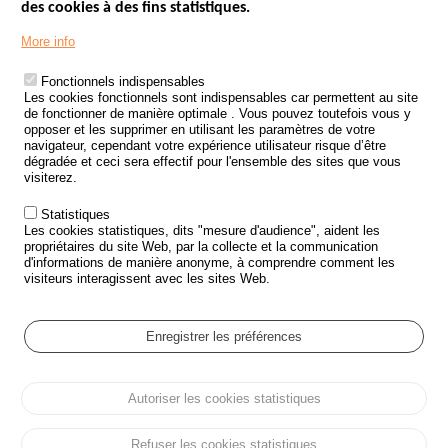
des cookies à des fins statistiques.
Menu
LES SITES PUBLICS
More info
Footer
ÉTAT DE L’INSÉCURITÉ ROUTIÈRE
Fonctionnels indispensables
Les cookies fonctionnels sont indispensables car permettent au site
TRAITEMENT DES DONNÉES PERSONNELLES DES ACCIDENTS DE
de fonctionner de manière optimale . Vous pouvez toutefois vous y
LA ROUTE
opposer et les supprimer en utilisant les paramètres de votre
navigateur, cependant votre expérience utilisateur risque d’être
ETUDES ET RECHERCHES
dégradée et ceci sera effectif pour l'ensemble des sites que vous
visiterez.
APPEL À PROJETS
Statistiques
POLITIQUE DE SÉCURITÉ ROUTIÈRE
Les cookies statistiques, dits "mesure d'audience", aident les
propriétaires du site Web, par la collecte et la communication
d'informations de manière anonyme, à comprendre comment les
Outils
AGENDA
visiteurs interagissent avec les sites Web.
FAQ
GLOSSAIRE
Enregistrer les préférences
Cookie settings
Autoriser les cookies statistiques
Menu
Plan du site
Protection des données personnelles et Cookies
Pied
Gérer les cookies
Accessibilité
Mentions légales
de
Refuser les cookies statistiques