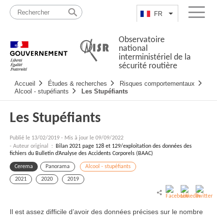
Passer
Plan
au
du
FR
Lister les actio
Menu
contenu
site
Observatoire
national
interministériel de la
sécurité routière
Navigation
Accueil
Études & recherches
Risques comportementaux
principale
Alcool - stupéfiants
Les Stupéfiants
Les Stupéfiants
Publié le
13/02/2019
-
Mis à jour le 09/09/2022
- Auteur original :
Bilan 2021 page 128 et 129/exploitation des données des
fichiers du Bulletin d’Analyse des Accidents Corporels (BAAC)
Cerema
Panorama
Alcool - stupéfiants
2021
2020
2019
Il est assez difficile d’avoir des données précises sur le nombre