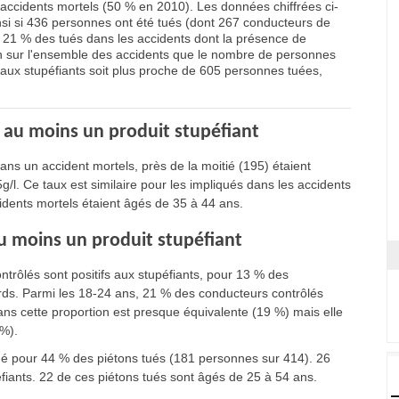
accidents mortels (50 % en 2010). Les données chiffrées ci-
si si 436 personnes ont été tués (dont 267 conducteurs de
it 21 % des tués dans les accidents dont la présence de
ion sur l'ensemble des accidents que le nombre de personnes
 aux stupéfiants soit plus proche de 605 personnes tuées,
r au moins un produit stupéfiant
ans un accident mortels, près de la moitié (195) étaient
5g/l. Ce taux est similaire pour les impliqués dans les accidents
idents mortels étaient âgés de 35 à 44 ans.
au moins un produit stupéfiant
trôlés sont positifs aux stupéfiants, pour 13 % des
urds. Parmi les 18-24 ans, 21 % des conducteurs contrôlés
 ans cette proportion est presque équivalente (19 %) mais elle
 %).
gné pour 44 % des piétons tués (181 personnes sur 414). 26
éfiants. 22 de ces piétons tués sont âgés de 25 à 54 ans.