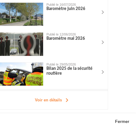
Publié le 16/07/2026
Baromètre juin 2026
Publié le 12/06/2026
Baromètre mai 2026
Publié le 29/05/2026
Bilan 2025 de la sécurité
routière
Voir en détails
Fermer
Outils
 RECHERCHES
AGENDA