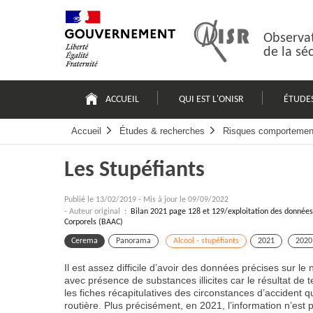
Passer
Plan
au
du
contenu
site
Observat
de la sé
Navigation
principale
ACCUEIL
QUI EST L'ONISR
ÉTUDE
Accueil
Études & recherches
Risques comportemen
Les Stupéfiants
Publié le
13/02/2019
-
Mis à jour le 09/09/2022
- Auteur original :
Bilan 2021 page 128 et 129/exploitation des données 
Corporels (BAAC)
Cerema
Panorama
Alcool - stupéfiants
2021
2020
Il est assez difficile d’avoir des données précises sur l
avec présence de substances illicites car le résultat de
les fiches récapitulatives des circonstances d’accident 
routière. Plus précisément, en 2021, l’information n’es