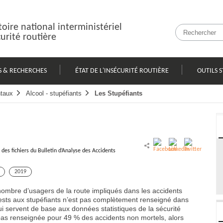
oire national interministériel
curité routière
S & RECHERCHES
ÉTAT DE L'INSÉCURITÉ ROUTIÈRE
OUTILS S
taux
Alcool - stupéfiants
Les Stupéfiants
des fichiers du Bulletin d’Analyse des Accidents
2019
e nombre d’usagers de la route impliqués dans les accidents
 tests aux stupéfiants n’est pas complètement renseigné dans
qui servent de base aux données statistiques de la sécurité
t pas renseignée pour 49 % des accidents non mortels, alors