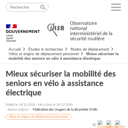
Passer
Plan
au
du
Menu
contenu
site
Observatoire
national
interministériel de la
sécurité routière
Navigation
Accueil
Études & recherches
Modes de déplacement
principale
Vélos et engins de déplacement personnel
Mieux sécuriser la
mobilité des seniors en vélo à assistance électrique
Mieux sécuriser la mobilité des
seniors en vélo à assistance
électrique
Publié le
14/12/2020
-
Mis à jour le 14/12/2020
- Auteur original :
Fédération des Usagers de la Bicyclette (FUB)
Vélos et engins de déplacement personnel