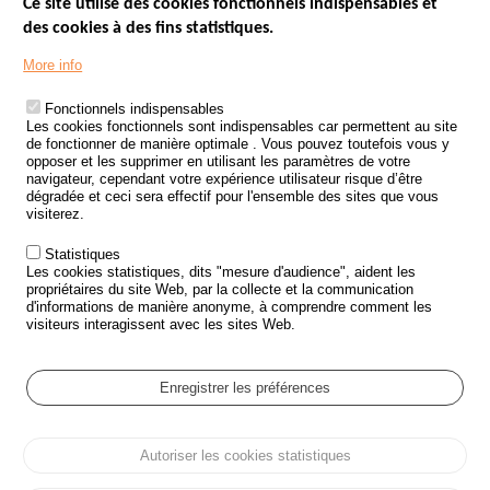
Ce site utilise des cookies fonctionnels indispensables et
des cookies à des fins statistiques.
Menu
LES SITES PUBLICS
More info
Footer
ÉTAT DE L’INSÉCURITÉ ROUTIÈRE
Fonctionnels indispensables
Les cookies fonctionnels sont indispensables car permettent au site
TRAITEMENT DES DONNÉES PERSONNELLES DES ACCIDENTS DE
de fonctionner de manière optimale . Vous pouvez toutefois vous y
LA ROUTE
opposer et les supprimer en utilisant les paramètres de votre
navigateur, cependant votre expérience utilisateur risque d’être
ETUDES ET RECHERCHES
dégradée et ceci sera effectif pour l'ensemble des sites que vous
visiterez.
APPEL À PROJETS
Statistiques
POLITIQUE DE SÉCURITÉ ROUTIÈRE
Les cookies statistiques, dits "mesure d'audience", aident les
propriétaires du site Web, par la collecte et la communication
d'informations de manière anonyme, à comprendre comment les
Outils
AGENDA
visiteurs interagissent avec les sites Web.
FAQ
GLOSSAIRE
Enregistrer les préférences
Cookie settings
Autoriser les cookies statistiques
Menu
Plan du site
Protection des données personnelles et Cookies
Pied
Gérer les cookies
Accessibilité
Mentions légales