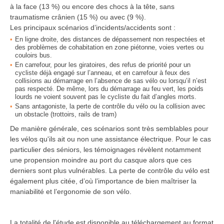
à la face (13 %) ou encore des chocs à la tête, sans
traumatisme crânien (15 %) ou avec (9 %).
Les principaux scénarios d’incidents/accidents sont :
En ligne droite, des distances de dépassement non respectées et
des problèmes de cohabitation en zone piétonne, voies vertes ou
couloirs bus.
En carrefour, pour les giratoires, des refus de priorité pour un
cycliste déjà engagé sur l’anneau, et en carrefour à feux des
collisions au démarrage en l’absence de sas vélo ou lorsqu’il n’est
pas respecté. De même, lors du démarrage au feu vert, les poids
lourds ne voient souvent pas le cycliste du fait d’angles morts.
Sans antagoniste, la perte de contrôle du vélo ou la collision avec
un obstacle (trottoirs, rails de tram)
De manière générale, ces scénarios sont très semblables pour
les vélos qu'ils ait ou non une assistance électrique. Pour le cas
particulier des séniors, les témoignages révèlent notamment
une propension moindre au port du casque alors que ces
derniers sont plus vulnérables. La perte de contrôle du vélo est
également plus citée, d’où l’importance de bien maîtriser la
maniabilité et l’ergonomie de son vélo.
La totalité de l'étude est disponible au téléchargement au format