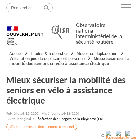
Passer
Plan
au
du
Menu
contenu
site
Observatoire
national
interministériel de la
sécurité routière
Navigation
Accueil
Études & recherches
Modes de déplacement
principale
Vélos et engins de déplacement personnel
Mieux sécuriser la
mobilité des seniors en vélo à assistance électrique
Mieux sécuriser la mobilité des
seniors en vélo à assistance
électrique
Publié le
14/12/2020
-
Mis à jour le 14/12/2020
- Auteur original :
Fédération des Usagers de la Bicyclette (FUB)
Vélos et engins de déplacement personnel