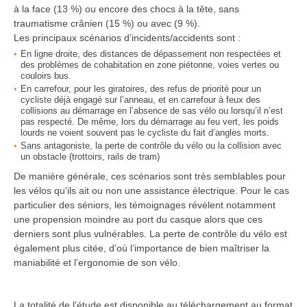
à la face (13 %) ou encore des chocs à la tête, sans
traumatisme crânien (15 %) ou avec (9 %).
Les principaux scénarios d’incidents/accidents sont :
En ligne droite, des distances de dépassement non respectées et
des problèmes de cohabitation en zone piétonne, voies vertes ou
couloirs bus.
En carrefour, pour les giratoires, des refus de priorité pour un
cycliste déjà engagé sur l’anneau, et en carrefour à feux des
collisions au démarrage en l’absence de sas vélo ou lorsqu’il n’est
pas respecté. De même, lors du démarrage au feu vert, les poids
lourds ne voient souvent pas le cycliste du fait d’angles morts.
Sans antagoniste, la perte de contrôle du vélo ou la collision avec
un obstacle (trottoirs, rails de tram)
De manière générale, ces scénarios sont très semblables pour
les vélos qu'ils ait ou non une assistance électrique. Pour le cas
particulier des séniors, les témoignages révèlent notamment
une propension moindre au port du casque alors que ces
derniers sont plus vulnérables. La perte de contrôle du vélo est
également plus citée, d’où l’importance de bien maîtriser la
maniabilité et l’ergonomie de son vélo.
La totalité de l'étude est disponible au téléchargement au format