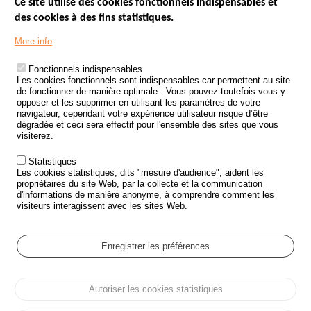
Ce site utilise des cookies fonctionnels indispensables et
des cookies à des fins statistiques.
Menu
LES SITES PUBLICS
More info
Footer
ÉTAT DE L’INSÉCURITÉ ROUTIÈRE
Fonctionnels indispensables
Les cookies fonctionnels sont indispensables car permettent au site
TRAITEMENT DES DONNÉES PERSONNELLES DES ACCIDENTS DE
de fonctionner de manière optimale . Vous pouvez toutefois vous y
LA ROUTE
opposer et les supprimer en utilisant les paramètres de votre
navigateur, cependant votre expérience utilisateur risque d’être
ETUDES ET RECHERCHES
dégradée et ceci sera effectif pour l'ensemble des sites que vous
visiterez.
APPEL À PROJETS
Statistiques
POLITIQUE DE SÉCURITÉ ROUTIÈRE
Les cookies statistiques, dits "mesure d'audience", aident les
propriétaires du site Web, par la collecte et la communication
d'informations de manière anonyme, à comprendre comment les
Outils
AGENDA
visiteurs interagissent avec les sites Web.
FAQ
GLOSSAIRE
Enregistrer les préférences
Cookie settings
Autoriser les cookies statistiques
Menu
Plan du site
Protection des données personnelles et Cookies
Pied
Gérer les cookies
Accessibilité
Mentions légales