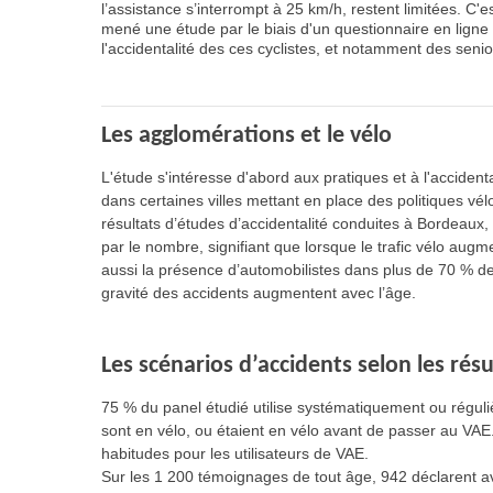
l’assistance s’interrompt à 25 km/h, restent limitées. C'
mené une étude par le biais d'un questionnaire en ligne 
l'accidentalité des ces cyclistes, et notamment des senio
Les agglomérations et le vélo
L'étude s'intéresse d'abord aux pratiques et à l'accidenta
dans certaines villes mettant en place des politiques vél
résultats d’études d’accidentalité conduites à Bordeaux,
par le nombre, signifiant que lorsque le trafic vélo augme
aussi la présence d’automobilistes dans plus de 70 % des 
gravité des accidents augmentent avec l’âge.
Les scénarios d’accidents selon les rés
75 % du panel étudié utilise systématiquement ou régul
sont en vélo, ou étaient en vélo avant de passer au VA
habitudes pour les utilisateurs de VAE.
Sur les 1 200 témoignages de tout âge, 942 déclarent av