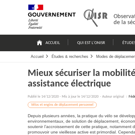
Passer
Plan
au
du
contenu
site
Observat
de la sé
Navigation
principale
ACCUEIL
QUI EST L'ONISR
ÉTUDE
Accueil
Études & recherches
Modes de déplacemen
Mieux sécuriser la mobilité
assistance électrique
Publié le
14/12/2020
-
Mis à jour le 14/12/2020
- Auteur original :
Fédé
Vélos et engins de déplacement personnel
Depuis plusieurs années, la pratique du vélo se dévelo
environnementaux, de solution de déplacement, économ
soutenir l’accroissement de cette pratique, notamment d
promouvoir une vieillesse active est primordial. Cependa