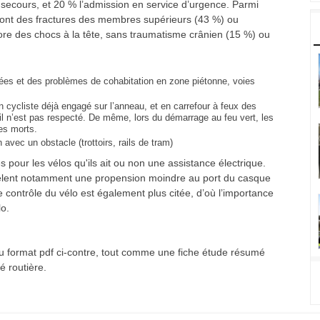
e secours, et 20 % l’admission en service d’urgence. Parmi
s sont des fractures des membres supérieurs (43 %) ou
core des chocs à la tête, sans traumatisme crânien (15 %) ou
ées et des problèmes de cohabitation en zone piétonne, voies
 un cycliste déjà engagé sur l’anneau, et en carrefour à feux des
il n’est pas respecté. De même, lors du démarrage au feu vert, les
les morts.
 avec un obstacle (trottoirs, rails de tram)
pour les vélos qu'ils ait ou non une assistance électrique.
évèlent notamment une propension moindre au port du casque
e contrôle du vélo est également plus citée, d’où l’importance
lo.
 au format pdf ci-contre, tout comme une fiche étude résumé
é routière.