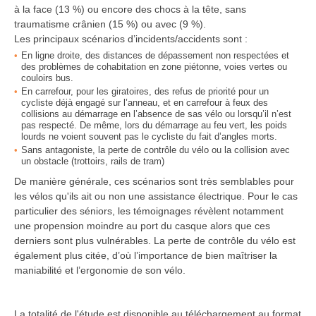
à la face (13 %) ou encore des chocs à la tête, sans
traumatisme crânien (15 %) ou avec (9 %).
Les principaux scénarios d’incidents/accidents sont :
En ligne droite, des distances de dépassement non respectées et
des problèmes de cohabitation en zone piétonne, voies vertes ou
couloirs bus.
En carrefour, pour les giratoires, des refus de priorité pour un
cycliste déjà engagé sur l’anneau, et en carrefour à feux des
collisions au démarrage en l’absence de sas vélo ou lorsqu’il n’est
pas respecté. De même, lors du démarrage au feu vert, les poids
lourds ne voient souvent pas le cycliste du fait d’angles morts.
Sans antagoniste, la perte de contrôle du vélo ou la collision avec
un obstacle (trottoirs, rails de tram)
De manière générale, ces scénarios sont très semblables pour
les vélos qu'ils ait ou non une assistance électrique. Pour le cas
particulier des séniors, les témoignages révèlent notamment
une propension moindre au port du casque alors que ces
derniers sont plus vulnérables. La perte de contrôle du vélo est
également plus citée, d’où l’importance de bien maîtriser la
maniabilité et l’ergonomie de son vélo.
La totalité de l'étude est disponible au téléchargement au format