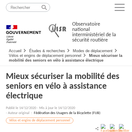
Passer
Plan
au
du
Menu
contenu
site
Observatoire
national
interministériel de la
sécurité routière
Navigation
Accueil
Études & recherches
Modes de déplacement
principale
Vélos et engins de déplacement personnel
Mieux sécuriser la
mobilité des seniors en vélo à assistance électrique
Mieux sécuriser la mobilité des
seniors en vélo à assistance
électrique
Publié le
14/12/2020
-
Mis à jour le 14/12/2020
- Auteur original :
Fédération des Usagers de la Bicyclette (FUB)
Vélos et engins de déplacement personnel