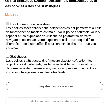
Ce site utilise des cookies fonctionnels indispensables et
des cookies à des fins statistiques.
Menu
LES SITES PUBLICS
More info
Footer
ÉTAT DE L’INSÉCURITÉ ROUTIÈRE
Fonctionnels indispensables
Les cookies fonctionnels sont indispensables car permettent au site
TRAITEMENT DES DONNÉES PERSONNELLES DES ACCIDENTS DE
de fonctionner de manière optimale . Vous pouvez toutefois vous y
LA ROUTE
opposer et les supprimer en utilisant les paramètres de votre
navigateur, cependant votre expérience utilisateur risque d’être
ETUDES ET RECHERCHES
dégradée et ceci sera effectif pour l'ensemble des sites que vous
visiterez.
APPEL À PROJETS
Statistiques
POLITIQUE DE SÉCURITÉ ROUTIÈRE
Les cookies statistiques, dits "mesure d'audience", aident les
propriétaires du site Web, par la collecte et la communication
d'informations de manière anonyme, à comprendre comment les
Outils
AGENDA
visiteurs interagissent avec les sites Web.
FAQ
GLOSSAIRE
Enregistrer les préférences
Cookie settings
Autoriser les cookies statistiques
Menu
Plan du site
Protection des données personnelles et Cookies
Pied
Gérer les cookies
Accessibilité
Mentions légales