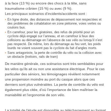
à la face (13 %) ou encore des chocs à la tête, sans
traumatisme crânien (15 %) ou avec (9 %).
Les principaux scénarios d’incidents/accidents sont :
En ligne droite, des distances de dépassement non respectées et
des problèmes de cohabitation en zone piétonne, voies vertes ou
couloirs bus.
En carrefour, pour les giratoires, des refus de priorité pour un
cycliste déjà engagé sur l’anneau, et en carrefour à feux des
collisions au démarrage en l’absence de sas vélo ou lorsqu’il n’est
pas respecté. De même, lors du démarrage au feu vert, les poids
lourds ne voient souvent pas le cycliste du fait d’angles morts.
Sans antagoniste, la perte de contrôle du vélo ou la collision avec
un obstacle (trottoirs, rails de tram)
De manière générale, ces scénarios sont très semblables pour
les vélos qu'ils ait ou non une assistance électrique. Pour le cas
particulier des séniors, les témoignages révèlent notamment
une propension moindre au port du casque alors que ces
derniers sont plus vulnérables. La perte de contrôle du vélo est
également plus citée, d’où l’importance de bien maîtriser la
maniabilité et l’ergonomie de son vélo.
La totalité de l'étude est disponible au téléchargement au format