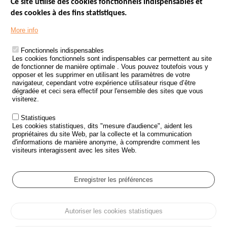
Ce site utilise des cookies fonctionnels indispensables et
des cookies à des fins statistiques.
Menu
LES SITES PUBLICS
More info
Footer
ÉTAT DE L’INSÉCURITÉ ROUTIÈRE
Fonctionnels indispensables
Les cookies fonctionnels sont indispensables car permettent au site
TRAITEMENT DES DONNÉES PERSONNELLES DES ACCIDENTS DE
de fonctionner de manière optimale . Vous pouvez toutefois vous y
LA ROUTE
opposer et les supprimer en utilisant les paramètres de votre
navigateur, cependant votre expérience utilisateur risque d’être
ETUDES ET RECHERCHES
dégradée et ceci sera effectif pour l'ensemble des sites que vous
visiterez.
APPEL À PROJETS
Statistiques
POLITIQUE DE SÉCURITÉ ROUTIÈRE
Les cookies statistiques, dits "mesure d'audience", aident les
propriétaires du site Web, par la collecte et la communication
d'informations de manière anonyme, à comprendre comment les
Outils
AGENDA
visiteurs interagissent avec les sites Web.
FAQ
GLOSSAIRE
Enregistrer les préférences
Cookie settings
Autoriser les cookies statistiques
Menu
Plan du site
Protection des données personnelles et Cookies
Pied
Gérer les cookies
Accessibilité
Mentions légales