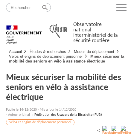
Passer
Plan
au
du
Menu
contenu
site
Observatoire
national
interministériel de la
sécurité routière
Navigation
Accueil
Études & recherches
Modes de déplacement
principale
Vélos et engins de déplacement personnel
Mieux sécuriser la
mobilité des seniors en vélo à assistance électrique
Mieux sécuriser la mobilité des
seniors en vélo à assistance
électrique
Publié le
14/12/2020
-
Mis à jour le 14/12/2020
- Auteur original :
Fédération des Usagers de la Bicyclette (FUB)
Vélos et engins de déplacement personnel