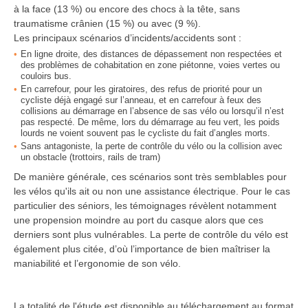
à la face (13 %) ou encore des chocs à la tête, sans
traumatisme crânien (15 %) ou avec (9 %).
Les principaux scénarios d’incidents/accidents sont :
En ligne droite, des distances de dépassement non respectées et
des problèmes de cohabitation en zone piétonne, voies vertes ou
couloirs bus.
En carrefour, pour les giratoires, des refus de priorité pour un
cycliste déjà engagé sur l’anneau, et en carrefour à feux des
collisions au démarrage en l’absence de sas vélo ou lorsqu’il n’est
pas respecté. De même, lors du démarrage au feu vert, les poids
lourds ne voient souvent pas le cycliste du fait d’angles morts.
Sans antagoniste, la perte de contrôle du vélo ou la collision avec
un obstacle (trottoirs, rails de tram)
De manière générale, ces scénarios sont très semblables pour
les vélos qu'ils ait ou non une assistance électrique. Pour le cas
particulier des séniors, les témoignages révèlent notamment
une propension moindre au port du casque alors que ces
derniers sont plus vulnérables. La perte de contrôle du vélo est
également plus citée, d’où l’importance de bien maîtriser la
maniabilité et l’ergonomie de son vélo.
La totalité de l'étude est disponible au téléchargement au format