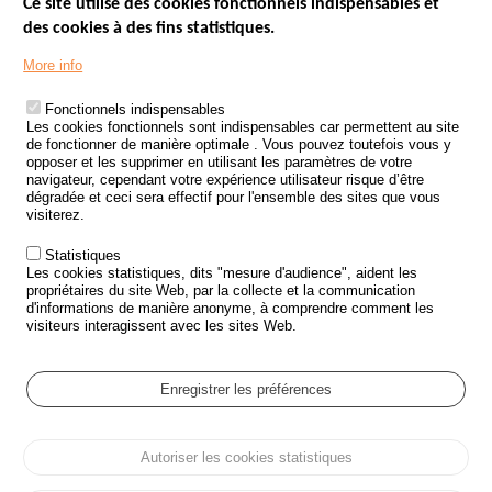
Ce site utilise des cookies fonctionnels indispensables et
des cookies à des fins statistiques.
Menu
LES SITES PUBLICS
More info
Footer
ÉTAT DE L’INSÉCURITÉ ROUTIÈRE
Fonctionnels indispensables
Les cookies fonctionnels sont indispensables car permettent au site
TRAITEMENT DES DONNÉES PERSONNELLES DES ACCIDENTS DE
de fonctionner de manière optimale . Vous pouvez toutefois vous y
LA ROUTE
opposer et les supprimer en utilisant les paramètres de votre
navigateur, cependant votre expérience utilisateur risque d’être
ETUDES ET RECHERCHES
dégradée et ceci sera effectif pour l'ensemble des sites que vous
visiterez.
APPEL À PROJETS
Statistiques
POLITIQUE DE SÉCURITÉ ROUTIÈRE
Les cookies statistiques, dits "mesure d'audience", aident les
propriétaires du site Web, par la collecte et la communication
d'informations de manière anonyme, à comprendre comment les
Outils
AGENDA
visiteurs interagissent avec les sites Web.
FAQ
GLOSSAIRE
Enregistrer les préférences
Cookie settings
Autoriser les cookies statistiques
Menu
Plan du site
Protection des données personnelles et Cookies
Pied
Gérer les cookies
Accessibilité
Mentions légales