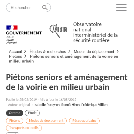
Passer
Plan
au
du
Menu
contenu
site
Observatoire
national
interministériel de la
sécurité routière
Navigation
Accueil
Études & recherches
Modes de déplacement
principale
Piétons
Piétons seniors et aménagement de la voirie en
milieu urbain
Piétons seniors et aménagement
de la voirie en milieu urbain
Publié le
25/02/2019
-
Mis à jour le 18/05/2019
- Auteur original :
Isabelle Pereyron, Benoît Hiron, Frédérique Villiers
Cerema
Etude
Piétons
Modes de déplacement
Réseaux urbains
Transports collectifs