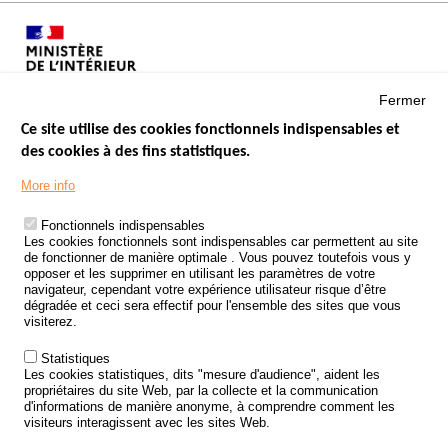
Fermer
Ce site utilise des cookies fonctionnels indispensables et
des cookies à des fins statistiques.
Menu
LES SITES PUBLICS
More info
Footer
ÉTAT DE L’INSÉCURITÉ ROUTIÈRE
Fonctionnels indispensables
Les cookies fonctionnels sont indispensables car permettent au site
TRAITEMENT DES DONNÉES PERSONNELLES DES ACCIDENTS DE
de fonctionner de manière optimale . Vous pouvez toutefois vous y
LA ROUTE
opposer et les supprimer en utilisant les paramètres de votre
navigateur, cependant votre expérience utilisateur risque d’être
ETUDES ET RECHERCHES
dégradée et ceci sera effectif pour l'ensemble des sites que vous
visiterez.
APPEL À PROJETS
Statistiques
POLITIQUE DE SÉCURITÉ ROUTIÈRE
Les cookies statistiques, dits "mesure d'audience", aident les
propriétaires du site Web, par la collecte et la communication
d'informations de manière anonyme, à comprendre comment les
Outils
AGENDA
visiteurs interagissent avec les sites Web.
FAQ