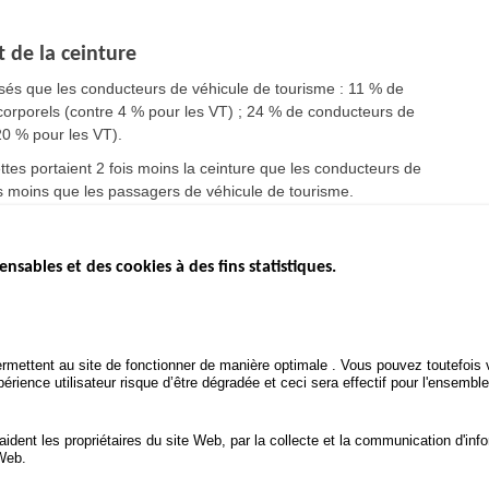
t de la ceinture
isés que les conducteurs de véhicule de tourisme : 11 % de
 corporels (contre 4 % pour les VT) ; 24 % de conducteurs de
20 % pour les VT).
ttes portaient 2 fois moins la ceinture que les conducteurs de
is moins que les passagers de véhicule de tourisme.
ensables et des cookies à des fins statistiques.
ICS
ÉTAT DE L’INSÉCURITÉ
ETUDES ET
ROUTIÈRE
APPEL À P
Baromètre mensuel
.gouv.fr
Bilan annuel sécurité routière
POLITIQUE 
uv.fr
rmettent au site de fonctionner de manière optimale . Vous pouvez toutefois v
ROUTIÈRE
Bilan annuel des infractions
rience utilisateur risque d’être dégradée et ceci sera effectif pour l'ensemble
.fr
TRAITEMENT DES DONNÉES
PERSONNELLES DES
 aident les propriétaires du site Web, par la collecte et la communication d'
ACCIDENTS DE LA ROUTE
 Web.