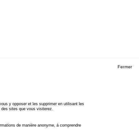
Fermer
Outils
 RECHERCHES
AGENDA
FAQ
ROJETS
GLOSSAIRE
DE SÉCURITÉ
ous y opposer et les supprimer en utilisant les
Cookie settings
 des sites que vous visiterez.
informations de manière anonyme, à comprendre