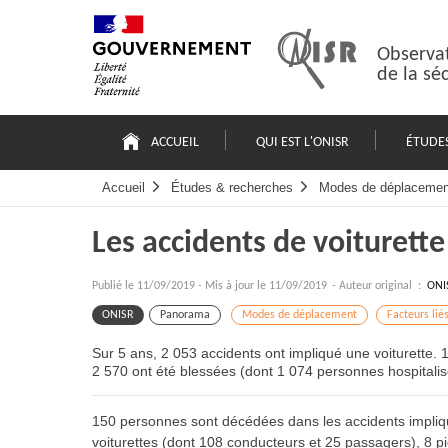
Passer
Plan
au
du
contenu
site
Observat
de la sé
Navigation
principale
ACCUEIL
QUI EST L'ONISR
ÉTUDE
Accueil
Études & recherches
Modes de déplacemen
Les accidents de voiturette
Publié le
11/09/2019
-
Mis à jour le 11/09/2019
- Auteur original :
ONI
ONISR
Panorama
Modes de déplacement
Facteurs lié
Sur 5 ans, 2 053 accidents ont impliqué une voiturette.
2 570 ont été blessées (dont 1 074 personnes hospitali
150 personnes sont décédées dans les accidents impliqu
voiturettes (dont 108 conducteurs et 25 passagers), 8 p