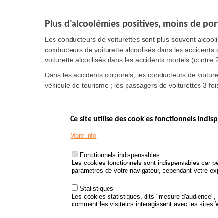
Plus d'alcoolémies positives, moins de por
Les conducteurs de voiturettes sont plus souvent alcool
conducteurs de voiturette alcoolisés dans les accidents
voiturette alcoolisés dans les accidents mortels (contre 
Dans les accidents corporels, les conducteurs de voiture
véhicule de tourisme ; les passagers de voiturettes 3 fo
Ce site utilise des cookies fonctionnels indisp
Menu
LES SITES PUBL
Footer
More info
www.data.gouv.fr
www.gouvernement
Fonctionnels indispensables
www.legifrance.go
Les cookies fonctionnels sont indispensables car pe
paramètres de votre navigateur, cependant votre expé
www.service-public
Statistiques
Les cookies statistiques, dits "mesure d'audience",
comment les visiteurs interagissent avec les sites