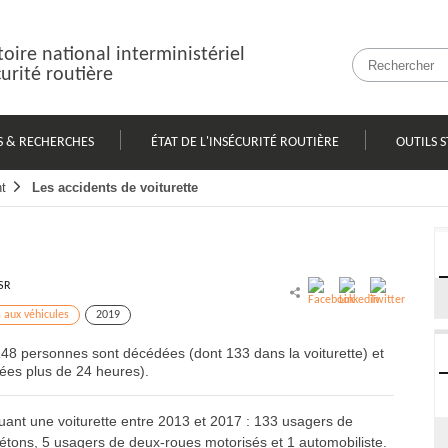
oire national interministériel
curité routière
S & RECHERCHES
ÉTAT DE L'INSÉCURITÉ ROUTIÈRE
OUTILS S
t
Les accidents de voiturette
SR
s aux véhicules
2019
 148 personnes sont décédées (dont 133 dans la voiturette) et
sées plus de 24 heures).
ant une voiturette entre 2013 et 2017 : 133 usagers de
iétons, 5 usagers de deux-roues motorisés et 1 automobiliste.