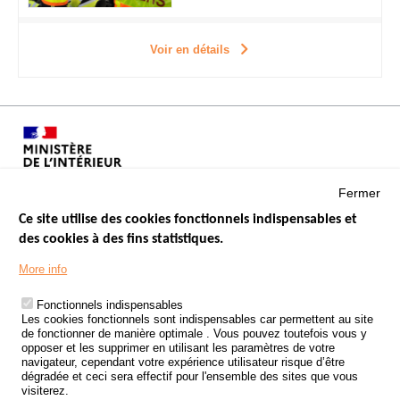
Voir en détails
Fermer
Ce site utilise des cookies fonctionnels indispensables et
des cookies à des fins statistiques.
Menu
LES SITES PUBLICS
More info
Footer
ÉTAT DE L’INSÉCURITÉ ROUTIÈRE
Fonctionnels indispensables
Les cookies fonctionnels sont indispensables car permettent au site
TRAITEMENT DES DONNÉES PERSONNELLES DES ACCIDENTS DE
de fonctionner de manière optimale . Vous pouvez toutefois vous y
LA ROUTE
opposer et les supprimer en utilisant les paramètres de votre
navigateur, cependant votre expérience utilisateur risque d’être
ETUDES ET RECHERCHES
dégradée et ceci sera effectif pour l'ensemble des sites que vous
visiterez.
APPEL À PROJETS