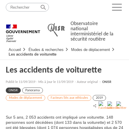
Passer
Plan
au
du
Menu
contenu
site
Observatoire
national
interministériel de la
sécurité routière
Navigation
Accueil
Études & recherches
Modes de déplacement
principale
Les accidents de voiturette
Les accidents de voiturette
Publié le
11/09/2019
-
Mis à jour le 11/09/2019
- Auteur original :
ONISR
ONISR
Panorama
Modes de déplacement
Facteurs liés aux véhicules
2019
Sur 5 ans, 2 053 accidents ont impliqué une voiturette. 148
personnes sont décédées (dont 133 dans la voiturette) et 2 570
ont été blessées (dont 1 074 personnes hospitalisées plus de 24