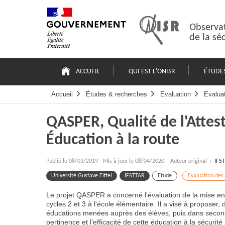
Passer
Plan
au
du
contenu
site
Observat
de la sé
Navigation
principale
ACCUEIL
QUI EST L'ONISR
ÉTUDE
Accueil
Études & recherches
Evaluation
Evalua
QASPER, Qualité de l'Attes
Éducation à la route
Publié le
08/03/2019
-
Mis à jour le 08/04/2020
- Auteur original :
IFS
Université Gustave Eiffel
IFSTTAR
Etude
Evaluation des
Le projet QASPER a concerné l’évaluation de la mise en
cycles 2 et 3 à l'école élémentaire. Il a visé à proposer
éducations menées auprès des élèves, puis dans second t
pertinence et l’efficacité de cette éducation à la sécurité 