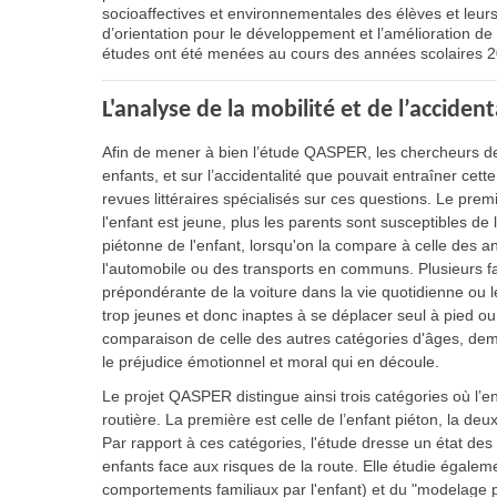
socioaffectives et environnementales des élèves et leu
d’orientation pour le développement et l’amélioration de l
études ont été menées au cours des années scolaires 
L'analyse de la mobilité et de l’acciden
Afin de mener à bien l’étude QASPER, les chercheurs de
enfants, et sur l’accidentalité que pouvait entraîner cet
revues littéraires spécialisés sur ces questions. Le prem
l'enfant est jeune, plus les parents sont susceptibles de l
piétonne de l'enfant, lorsqu'on la compare à celle des a
l'automobile ou des transports en communs. Plusieurs facte
prépondérante de la voiture dans la vie quotidienne ou 
trop jeunes et donc inaptes à se déplacer seul à pied ou 
comparaison de celle des autres catégories d'âges, deme
le préjudice émotionnel et moral qui en découle.
Le projet QASPER distingue ainsi trois catégories où l’e
routière. La première est celle de l’enfant piéton, la deux
Par rapport à ces catégories, l'étude dresse un état d
enfants face aux risques de la route. Elle étudie égale
comportements familiaux par l'enfant) et du "modelage pa