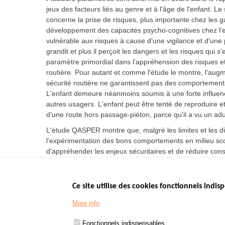
jeux des facteurs liés au genre et à l'âge de l'enfant. L
concerne la prise de risques, plus importante chez les ga
développement des capacités psycho-cognitives chez l'en
vulnérable aux risques à cause d'une vigilance et d'une p
grandit et plus il perçoit les dangers et les risques qui 
paramètre primordial dans l'appréhension des risques 
routière. Pour autant et comme l'étude le montre, l'a
sécurité routière ne garantissent pas des comportements
L'enfant demeure néanmoins soumis à une forte influe
autres usagers. L'enfant peut être tenté de reproduire 
d'une route hors passage-piéton, parce qu'il a vu un adu
L'étude QASPER montre que, malgré les limites et les dif
l'expérimentation des bons comportements en milieu scola
d'appréhender les enjeux sécuritaires et de réduire con
Ce site utilise des cookies fonctionnels indisp
Menu
LES SITES PUBL
Footer
More info
www.data.gouv.fr
www.gouvernement
Fonctionnels indispensables