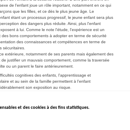
e sexe de l'enfant joue un rôle important, notamment en ce qui
rçons que les filles, et ce dès le plus jeune âge. Le
fant étant un processus progressif, le jeune enfant sera plus
erception des dangers plus réduite. Ainsi, plus l'enfant
s'exposent à lui. Comme le note l'étude, l'expérience est un
et des bons comportements à adopter en terme de sécurité
ugmentation des connaissances et compétences en terme de
 sécuritaires.
nce extérieure, notamment de ses parents mais également des
et de justifier un mauvais comportement, comme la traversée
lte ou un parent le faire antérieurement.
ficultés cognitives des enfants, l'apprentissage et
ire et au sein de la famille permettent à l'enfant
sidérablement son exposition au risque.
ensables et des cookies à des fins statistiques.
ICS
ÉTAT DE L’INSÉCURITÉ
ETUDES ET
ROUTIÈRE
APPEL À P
Baromètre mensuel
.gouv.fr