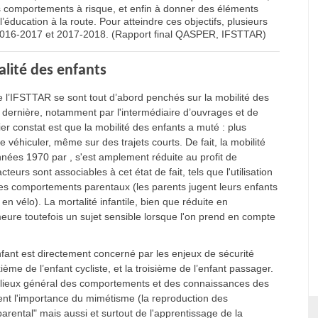
rs comportements à risque, et enfin à donner des éléments
’éducation à la route. Pour atteindre ces objectifs, plusieurs
2016-2017 et 2017-2018. (Rapport final QASPER, IFSTTAR)
talité des enfants
 l’IFSTTAR se sont tout d’abord penchés sur la mobilité des
te dernière, notamment par l'intermédiaire d’ouvrages et de
ier constat est que la mobilité des enfants a muté : plus
e véhiculer, même sur des trajets courts. De fait, la mobilité
nnées 1970 par , s'est amplement réduite au profit de
urs sont associables à cet état de fait, tels que l'utilisation
les comportements parentaux (les parents jugent leurs enfants
en vélo). La mortalité infantile, bien que réduite en
ure toutefois un sujet sensible lorsque l'on prend en compte
nfant est directement concerné par les enjeux de sécurité
ième de l’enfant cycliste, et la troisième de l’enfant passager.
es lieux général des comportements et des connaissances des
ment l'importance du mimétisme (la reproduction des
rental" mais aussi et surtout de l'apprentissage de la