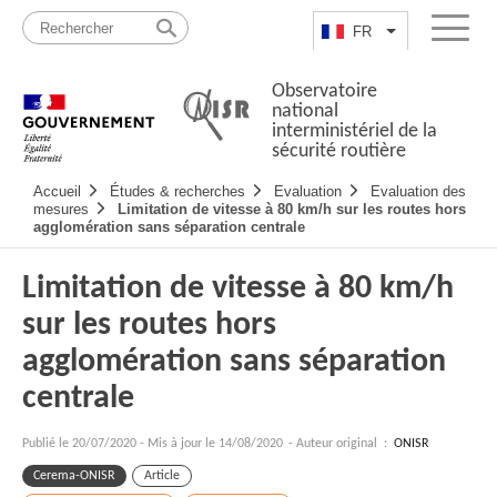
Passer
Plan
au
du
FR
Lister les actio
Menu
contenu
site
Observatoire
national
interministériel de la
sécurité routière
Navigation
Accueil
Études & recherches
Evaluation
Evaluation des
principale
mesures
Limitation de vitesse à 80 km/h sur les routes hors
agglomération sans séparation centrale
Limitation de vitesse à 80 km/h
sur les routes hors
agglomération sans séparation
centrale
Publié le
20/07/2020
-
Mis à jour le 14/08/2020
- Auteur original :
ONISR
Cerema-ONISR
Article