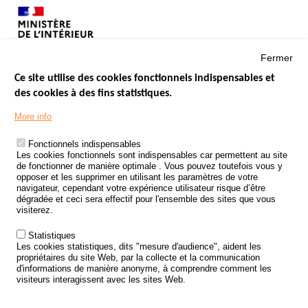
Fermer
Ce site utilise des cookies fonctionnels indispensables et
des cookies à des fins statistiques.
Menu
LES SITES PUBLICS
More info
Footer
ÉTAT DE L’INSÉCURITÉ ROUTIÈRE
Fonctionnels indispensables
Les cookies fonctionnels sont indispensables car permettent au site
TRAITEMENT DES DONNÉES PERSONNELLES DES ACCIDENTS DE
de fonctionner de manière optimale . Vous pouvez toutefois vous y
LA ROUTE
opposer et les supprimer en utilisant les paramètres de votre
navigateur, cependant votre expérience utilisateur risque d’être
ETUDES ET RECHERCHES
dégradée et ceci sera effectif pour l'ensemble des sites que vous
visiterez.
APPEL À PROJETS
Statistiques
POLITIQUE DE SÉCURITÉ ROUTIÈRE
Les cookies statistiques, dits "mesure d'audience", aident les
propriétaires du site Web, par la collecte et la communication
d'informations de manière anonyme, à comprendre comment les
Outils
AGENDA
visiteurs interagissent avec les sites Web.
FAQ