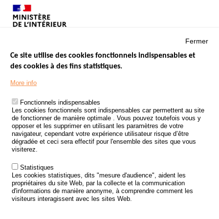
Fermer
Ce site utilise des cookies fonctionnels indispensables et
des cookies à des fins statistiques.
Menu
LES SITES PUBLICS
More info
Footer
ÉTAT DE L’INSÉCURITÉ ROUTIÈRE
Fonctionnels indispensables
Les cookies fonctionnels sont indispensables car permettent au site
TRAITEMENT DES DONNÉES PERSONNELLES DES ACCIDENTS DE
de fonctionner de manière optimale . Vous pouvez toutefois vous y
LA ROUTE
opposer et les supprimer en utilisant les paramètres de votre
navigateur, cependant votre expérience utilisateur risque d’être
ETUDES ET RECHERCHES
dégradée et ceci sera effectif pour l'ensemble des sites que vous
visiterez.
APPEL À PROJETS
Statistiques
POLITIQUE DE SÉCURITÉ ROUTIÈRE
Les cookies statistiques, dits "mesure d'audience", aident les
propriétaires du site Web, par la collecte et la communication
d'informations de manière anonyme, à comprendre comment les
Outils
AGENDA
visiteurs interagissent avec les sites Web.
FAQ