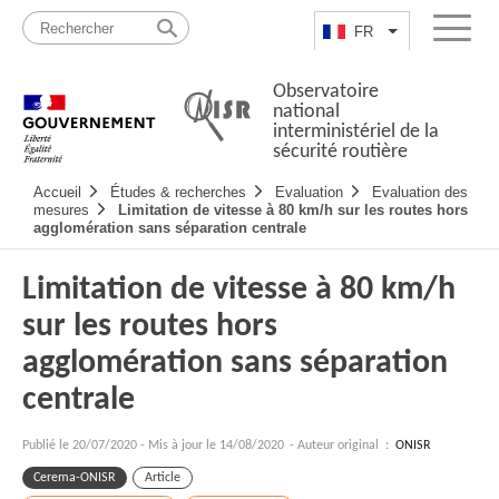
Passer
Plan
au
du
FR
Lister les actio
Menu
contenu
site
Observatoire
national
interministériel de la
sécurité routière
Navigation
Accueil
Études & recherches
Evaluation
Evaluation des
principale
mesures
Limitation de vitesse à 80 km/h sur les routes hors
agglomération sans séparation centrale
Limitation de vitesse à 80 km/h
sur les routes hors
agglomération sans séparation
centrale
Publié le
20/07/2020
-
Mis à jour le 14/08/2020
- Auteur original :
ONISR
Cerema-ONISR
Article