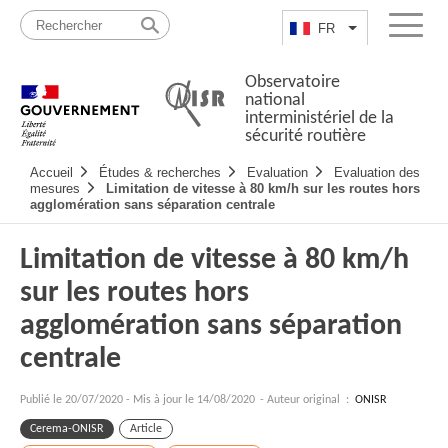
Passer
Plan
au
du
FR
Lister les actio
Menu
contenu
site
Observatoire
national
interministériel de la
sécurité routière
Navigation
Accueil
Études & recherches
Evaluation
Evaluation des
principale
mesures
Limitation de vitesse à 80 km/h sur les routes hors
agglomération sans séparation centrale
Limitation de vitesse à 80 km/h
sur les routes hors
agglomération sans séparation
centrale
Publié le
20/07/2020
-
Mis à jour le 14/08/2020
- Auteur original :
ONISR
Cerema-ONISR
Article