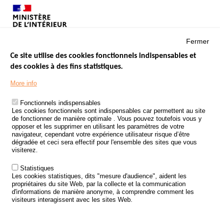
Fermer
Ce site utilise des cookies fonctionnels indispensables et
des cookies à des fins statistiques.
Menu
LES SITES PUBLICS
More info
Footer
ÉTAT DE L’INSÉCURITÉ ROUTIÈRE
Fonctionnels indispensables
Les cookies fonctionnels sont indispensables car permettent au site
TRAITEMENT DES DONNÉES PERSONNELLES DES ACCIDENTS DE
de fonctionner de manière optimale . Vous pouvez toutefois vous y
LA ROUTE
opposer et les supprimer en utilisant les paramètres de votre
navigateur, cependant votre expérience utilisateur risque d’être
ETUDES ET RECHERCHES
dégradée et ceci sera effectif pour l'ensemble des sites que vous
visiterez.
APPEL À PROJETS
Statistiques
POLITIQUE DE SÉCURITÉ ROUTIÈRE
Les cookies statistiques, dits "mesure d'audience", aident les
propriétaires du site Web, par la collecte et la communication
d'informations de manière anonyme, à comprendre comment les
Outils
AGENDA
visiteurs interagissent avec les sites Web.
FAQ