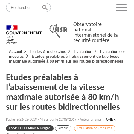
Passer
Plan
au
du
Menu
contenu
site
Observatoire
national
interministériel de la
sécurité routière
Navigation
Accueil
Études & recherches
Evaluation
Evaluation des
principale
mesures
Etudes préalables à l’abaissement de la vitesse
maximale autorisée à 80 km/h sur les routes bidirectionnelles
Etudes préalables à
l’abaissement de la vitesse
maximale autorisée à 80 km/h
sur les routes bidirectionnelles
Publié le
22/02/2019
-
Mis à jour le 22/09/2019
- Auteur original :
ONISR
CNSR-CGDD-Atmo Auvergne
Article
Evaluation des mesures