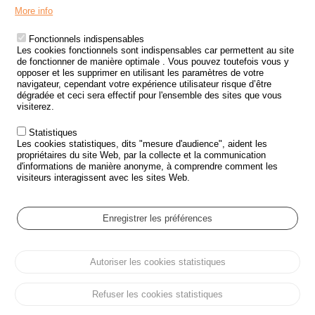
Menu
LES SITES PUBLICS
More info
Footer
ÉTAT DE L’INSÉCURITÉ ROUTIÈRE
Fonctionnels indispensables
Les cookies fonctionnels sont indispensables car permettent au site
TRAITEMENT DES DONNÉES PERSONNELLES DES ACCIDENTS DE
de fonctionner de manière optimale . Vous pouvez toutefois vous y
LA ROUTE
opposer et les supprimer en utilisant les paramètres de votre
navigateur, cependant votre expérience utilisateur risque d’être
ETUDES ET RECHERCHES
dégradée et ceci sera effectif pour l'ensemble des sites que vous
visiterez.
APPEL À PROJETS
Statistiques
POLITIQUE DE SÉCURITÉ ROUTIÈRE
Les cookies statistiques, dits "mesure d'audience", aident les
propriétaires du site Web, par la collecte et la communication
d'informations de manière anonyme, à comprendre comment les
Outils
AGENDA
visiteurs interagissent avec les sites Web.
FAQ
GLOSSAIRE
Enregistrer les préférences
Cookie settings
Autoriser les cookies statistiques
Menu
Plan du site
Protection des données personnelles et Cookies
Pied
Gérer les cookies
Accessibilité
Mentions légales
de
Refuser les cookies statistiques
page
Tous droits réservés © ONISR 2026