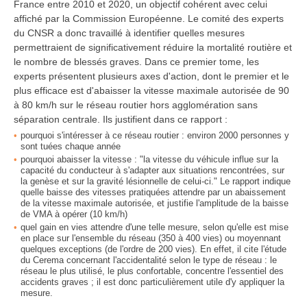
France entre 2010 et 2020, un objectif cohérent avec celui
affiché par la Commission Européenne. Le comité des experts
du CNSR a donc travaillé à identifier quelles mesures
permettraient de significativement réduire la mortalité routière et
le nombre de blessés graves. Dans ce premier tome, les
experts présentent plusieurs axes d'action, dont le premier et le
plus efficace est d'abaisser la vitesse maximale autorisée de 90
à 80 km/h sur le réseau routier hors agglomération sans
séparation centrale. Ils justifient dans ce rapport :
pourquoi s'intéresser à ce réseau routier : environ 2000 personnes y
sont tuées chaque année
pourquoi abaisser la vitesse : "la vitesse du véhicule influe sur la
capacité du conducteur à s'adapter aux situations rencontrées, sur
la genèse et sur la gravité lésionnelle de celui-ci." Le rapport indique
quelle baisse des vitesses pratiquées attendre par un abaissement
de la vitesse maximale autorisée, et justifie l'amplitude de la baisse
de VMA à opérer (10 km/h)
quel gain en vies attendre d'une telle mesure, selon qu'elle est mise
en place sur l'ensemble du réseau (350 à 400 vies) ou moyennant
quelques exceptions (de l'ordre de 200 vies). En effet, il cite l'étude
du Cerema concernant l'accidentalité selon le type de réseau : le
réseau le plus utilisé, le plus confortable, concentre l'essentiel des
accidents graves ; il est donc particulièrement utile d'y appliquer la
mesure.