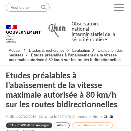
Passer
Plan
au
du
Menu
contenu
site
Observatoire
national
interministériel de la
sécurité routière
Navigation
Accueil
Études & recherches
Evaluation
Evaluation des
principale
mesures
Etudes préalables à l’abaissement de la vitesse
maximale autorisée à 80 km/h sur les routes bidirectionnelles
Etudes préalables à
l’abaissement de la vitesse
maximale autorisée à 80 km/h
sur les routes bidirectionnelles
Publié le
22/02/2019
-
Mis à jour le 22/09/2019
- Auteur original :
ONISR
CNSR-CGDD-Atmo Auvergne
Article
Evaluation des mesures