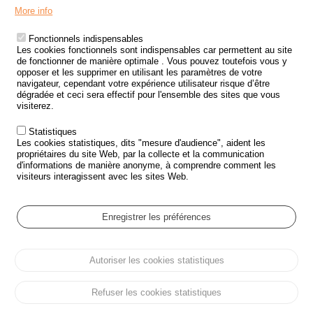
Menu
LES SITES PUBLICS
More info
Footer
ÉTAT DE L’INSÉCURITÉ ROUTIÈRE
Fonctionnels indispensables
Les cookies fonctionnels sont indispensables car permettent au site
TRAITEMENT DES DONNÉES PERSONNELLES DES ACCIDENTS DE
de fonctionner de manière optimale . Vous pouvez toutefois vous y
LA ROUTE
opposer et les supprimer en utilisant les paramètres de votre
navigateur, cependant votre expérience utilisateur risque d’être
ETUDES ET RECHERCHES
dégradée et ceci sera effectif pour l'ensemble des sites que vous
visiterez.
APPEL À PROJETS
Statistiques
POLITIQUE DE SÉCURITÉ ROUTIÈRE
Les cookies statistiques, dits "mesure d'audience", aident les
propriétaires du site Web, par la collecte et la communication
d'informations de manière anonyme, à comprendre comment les
Outils
AGENDA
visiteurs interagissent avec les sites Web.
FAQ
GLOSSAIRE
Enregistrer les préférences
Cookie settings
Autoriser les cookies statistiques
Menu
Plan du site
Protection des données personnelles et Cookies
Pied
Gérer les cookies
Accessibilité
Mentions légales
de
Refuser les cookies statistiques
page
Tous droits réservés © ONISR 2026