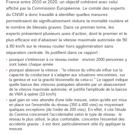
France entre 2010 et 2020, un objectif cohérent avec celui
affiché par la Commission Européenne. Le comité des experts
du CNSR a donc travaillé à identifier quelles mesures
permettraient de significativement réduire la mortalité routière et
le nombre de blessés graves. Dans ce premier tome, les
experts présentent plusieurs axes d'action, dont le premier et le
plus efficace est d'abaisser la vitesse maximale autorisée de 90
à 80 km/h sur le réseau routier hors agglomération sans
séparation centrale. Ils justifient dans ce rapport :
pourquoi s'intéresser à ce réseau routier : environ 2000 personnes y
sont tuées chaque année
pourquoi abaisser la vitesse : "la vitesse du véhicule influe sur la
capacité du conducteur à s'adapter aux situations rencontrées, sur
la genèse et sur la gravité lésionnelle de celui-ci." Le rapport indique
quelle baisse des vitesses pratiquées attendre par un abaissement
de la vitesse maximale autorisée, et justifie l'amplitude de la baisse
de VMA à opérer (10 km/h)
quel gain en vies attendre d'une telle mesure, selon qu'elle est mise
en place sur l'ensemble du réseau (350 à 400 vies) ou moyennant
quelques exceptions (de l'ordre de 200 vies). En effet, il cite l'étude
du Cerema concernant l'accidentalité selon le type de réseau : le
réseau le plus utilisé, le plus confortable, concentre l'essentiel des
accidents graves ; il est donc particulièrement utile d'y appliquer la
mesure.