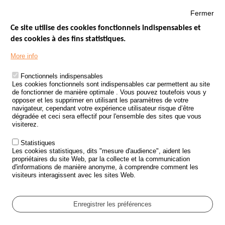
Fermer
Ce site utilise des cookies fonctionnels indispensables et
des cookies à des fins statistiques.
Menu
LES SITES PUBLICS
More info
Footer
ÉTAT DE L’INSÉCURITÉ ROUTIÈRE
Fonctionnels indispensables
Les cookies fonctionnels sont indispensables car permettent au site
TRAITEMENT DES DONNÉES PERSONNELLES DES ACCIDENTS DE
de fonctionner de manière optimale . Vous pouvez toutefois vous y
LA ROUTE
opposer et les supprimer en utilisant les paramètres de votre
navigateur, cependant votre expérience utilisateur risque d’être
ETUDES ET RECHERCHES
dégradée et ceci sera effectif pour l'ensemble des sites que vous
visiterez.
APPEL À PROJETS
Statistiques
POLITIQUE DE SÉCURITÉ ROUTIÈRE
Les cookies statistiques, dits "mesure d'audience", aident les
propriétaires du site Web, par la collecte et la communication
d'informations de manière anonyme, à comprendre comment les
Outils
AGENDA
visiteurs interagissent avec les sites Web.
FAQ
GLOSSAIRE
Enregistrer les préférences
Cookie settings