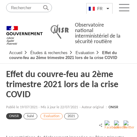
Passer
Plan
au
du
FR
Lister les actio
Menu
contenu
site
Observatoire
national
interministériel de la
sécurité routière
Navigation
Accueil
Études & recherches
Evaluation
Effet du
principale
couvre-feu au 2ème trimestre 2021 lors de la crise COVID
Effet du couvre-feu au 2ème
trimestre 2021 lors de la crise
COVID
Publié le
19/07/2021
-
Mis à jour le 22/07/2021
- Auteur original :
ONISR
ONISR
Suivi
Evaluation
2021