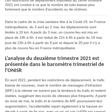
Les
restrictions de déplacement
imposées au 2ème trimestre
2021
ont conduit à ce que le nombre de
tués
baisse plus
fortement que le nombre
d'accidents ou de victimes
.
Dans le cadre de la crise sanitaire liée à la Covid-19, en France
métropolitaine, du 3 avril au 2 mai, les déplacements sont
limités à 10 km. A partir du 3 mai, un couvre-feu est mis en
place de 19h à 6h, il est réduit de 21h à 6h à partir du 19 mai,
puis de 23h à 6h à partir du 9 juin et depuis le 20 juin il n'y a
plus de couvre feu en France métropolitaine.
L'analyse du deuxième trimestre 2021 est
présentée dans le baromètre trimestriel de
l'ONISR
En avril 2021, pendant les restrictions de déplacement, le trafic
baisse de nouveau, mais le nombre de messages d'infraction
(MIF) à la vitesse ne suivent pas la tendance du trafic et restent
stables, suggérant des excès de vitesses plus fréquents. A partir
du mois de mai, le trafic et le nombre de MIF poursuivent leur
augmentation, l'accidentalité repart également à la hausse en
décalé à partir de fin mai, avec un pic mi juin (+40% par rapport