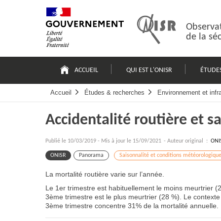
Passer
Plan
au
du
contenu
site
Observat
de la sé
Navigation
principale
ACCUEIL
QUI EST L'ONISR
ÉTUDE
Accueil
Études & recherches
Environnement et infr
Accidentalité routière et s
Publié le
10/03/2019
-
Mis à jour le 15/09/2021
- Auteur original :
ONI
ONISR
Panorama
Saisonnalité et conditions météorologiqu
La mortalité routière varie sur l’année.
Le 1er trimestre est habituellement le moins meurtrier (
3ème trimestre est le plus meurtrier (28 %). Le contexte 
3ème trimestre concentre 31% de la mortalité annuelle.