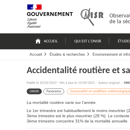
Passer
Plan
au
du
contenu
site
Observat
de la sé
Navigation
principale
ACCUEIL
QUI EST L'ONISR
ÉTUDE
Accueil
Études & recherches
Environnement et infr
Accidentalité routière et s
Publié le
10/03/2019
-
Mis à jour le 15/09/2021
- Auteur original :
ONI
ONISR
Panorama
Saisonnalité et conditions météorologiqu
La mortalité routière varie sur l’année.
Le 1er trimestre est habituellement le moins meurtrier (
3ème trimestre est le plus meurtrier (28 %). Le contexte 
3ème trimestre concentre 31% de la mortalité annuelle.