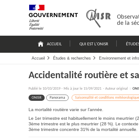
Passer
Plan
au
du
contenu
site
Observat
de la sé
Navigation
principale
ACCUEIL
QUI EST L'ONISR
ÉTUDE
Accueil
Études & recherches
Environnement et infr
Accidentalité routière et s
Publié le
10/03/2019
-
Mis à jour le 15/09/2021
- Auteur original :
ONI
ONISR
Panorama
Saisonnalité et conditions météorologiqu
La mortalité routière varie sur l’année.
Le 1er trimestre est habituellement le moins meurtrier (
3ème trimestre est le plus meurtrier (28 %). Le contexte 
3ème trimestre concentre 31% de la mortalité annuelle.