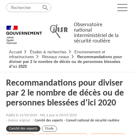
Passer
Plan
au
du
Menu
contenu
site
Observatoire
national
interministériel de la
sécurité routière
Navigation
Accueil
Études & recherches
Environnement et
principale
infrastructures
Réseaux ruraux
Recommandations pour
diviser par 2 le nombre de décès ou de personnes blessées
d’ici 2020
Recommandations pour diviser
par 2 le nombre de décès ou de
personnes blessées d’ici 2020
Publié le
15/03/2019
-
Mis à jour le 09/07/2019
- Auteur original :
Comité des experts - Conseil national de sécurité routière
Comité des experts
Etude