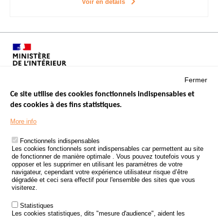
Voir en détails
Fermer
Ce site utilise des cookies fonctionnels indispensables et
des cookies à des fins statistiques.
Menu
LES SITES PUBLICS
More info
Footer
ÉTAT DE L’INSÉCURITÉ ROUTIÈRE
Fonctionnels indispensables
Les cookies fonctionnels sont indispensables car permettent au site
TRAITEMENT DES DONNÉES PERSONNELLES DES ACCIDENTS DE
de fonctionner de manière optimale . Vous pouvez toutefois vous y
LA ROUTE
opposer et les supprimer en utilisant les paramètres de votre
navigateur, cependant votre expérience utilisateur risque d’être
ETUDES ET RECHERCHES
dégradée et ceci sera effectif pour l'ensemble des sites que vous
visiterez.
APPEL À PROJETS
Statistiques
POLITIQUE DE SÉCURITÉ ROUTIÈRE
Les cookies statistiques, dits "mesure d'audience", aident les