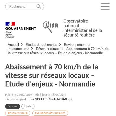
Passer
Plan
au
du
Menu
contenu
site
Observatoire
national
interministériel de la
sécurité routière
Navigation
Accueil
Études & recherches
Environnement et
principale
infrastructures
Réseaux ruraux
Abaissement à 70 km/h de
la vitesse sur réseaux locaux – Etude d’enjeux - Normandie
Abaissement à 70 km/h de la
vitesse sur réseaux locaux –
Etude d’enjeux - Normandie
Publié le
25/02/2019
-
Mis à jour le 18/05/2019
- Auteur original :
Eric VIOLETTE, Cécile NORMAND
Cerema
Etude
Réseaux ruraux
Evaluation des mesures