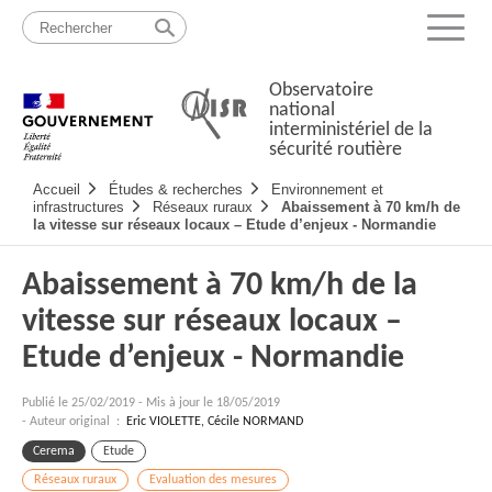
Passer
Plan
au
du
Menu
contenu
site
Observatoire
national
interministériel de la
sécurité routière
Navigation
Accueil
Études & recherches
Environnement et
principale
infrastructures
Réseaux ruraux
Abaissement à 70 km/h de
la vitesse sur réseaux locaux – Etude d’enjeux - Normandie
Abaissement à 70 km/h de la
vitesse sur réseaux locaux –
Etude d’enjeux - Normandie
Publié le
25/02/2019
-
Mis à jour le 18/05/2019
- Auteur original :
Eric VIOLETTE, Cécile NORMAND
Cerema
Etude
Réseaux ruraux
Evaluation des mesures