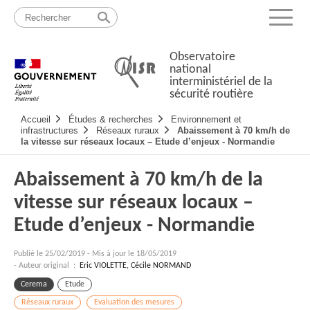
Passer
Plan
au
du
Menu
contenu
site
Observatoire
national
interministériel de la
sécurité routière
Navigation
Accueil
Études & recherches
Environnement et
principale
infrastructures
Réseaux ruraux
Abaissement à 70 km/h de
la vitesse sur réseaux locaux – Etude d’enjeux - Normandie
Abaissement à 70 km/h de la
vitesse sur réseaux locaux –
Etude d’enjeux - Normandie
Publié le
25/02/2019
-
Mis à jour le 18/05/2019
- Auteur original :
Eric VIOLETTE, Cécile NORMAND
Cerema
Etude
Réseaux ruraux
Evaluation des mesures