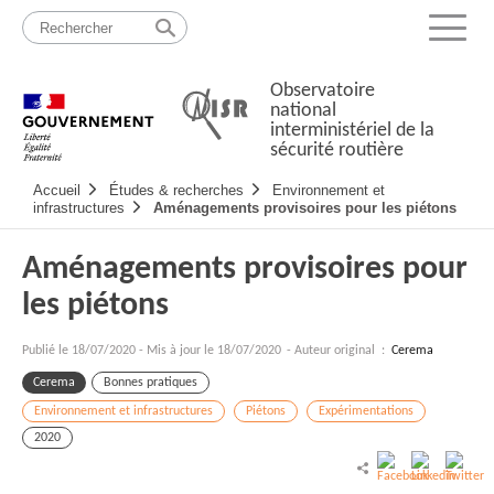
Passer
Plan
au
du
Menu
contenu
site
Observatoire
national
interministériel de la
sécurité routière
Navigation
Accueil
Études & recherches
Environnement et
principale
infrastructures
Aménagements provisoires pour les piétons
Aménagements provisoires pour
les piétons
Publié le
18/07/2020
-
Mis à jour le 18/07/2020
- Auteur original :
Cerema
Cerema
Bonnes pratiques
Environnement et infrastructures
Piétons
Expérimentations
2020