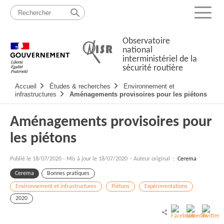
Passer
Plan
au
du
Menu
contenu
site
Observatoire
national
interministériel de la
sécurité routière
Navigation
Accueil
Études & recherches
Environnement et
principale
infrastructures
Aménagements provisoires pour les piétons
Aménagements provisoires pour
les piétons
Publié le
18/07/2020
-
Mis à jour le 18/07/2020
- Auteur original :
Cerema
Cerema
Bonnes pratiques
Environnement et infrastructures
Piétons
Expérimentations
2020