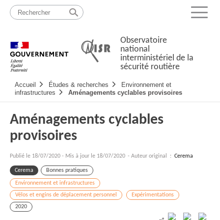
Passer
Plan
au
du
Menu
contenu
site
Observatoire
national
interministériel de la
sécurité routière
Navigation
Accueil
Études & recherches
Environnement et
principale
infrastructures
Aménagements cyclables provisoires
Aménagements cyclables
provisoires
Publié le
18/07/2020
-
Mis à jour le 18/07/2020
- Auteur original :
Cerema
Cerema
Bonnes pratiques
Environnement et infrastructures
Vélos et engins de déplacement personnel
Expérimentations
2020