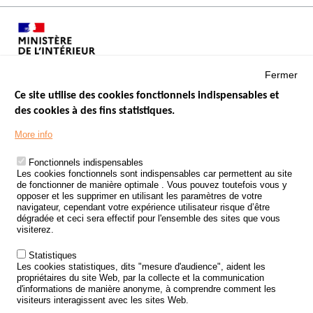
Fermer
Ce site utilise des cookies fonctionnels indispensables et
des cookies à des fins statistiques.
Menu
LES SITES PUBLICS
More info
Footer
ÉTAT DE L’INSÉCURITÉ ROUTIÈRE
Fonctionnels indispensables
Les cookies fonctionnels sont indispensables car permettent au site
TRAITEMENT DES DONNÉES PERSONNELLES DES ACCIDENTS DE
de fonctionner de manière optimale . Vous pouvez toutefois vous y
LA ROUTE
opposer et les supprimer en utilisant les paramètres de votre
navigateur, cependant votre expérience utilisateur risque d’être
ETUDES ET RECHERCHES
dégradée et ceci sera effectif pour l'ensemble des sites que vous
visiterez.
APPEL À PROJETS
Statistiques
POLITIQUE DE SÉCURITÉ ROUTIÈRE
Les cookies statistiques, dits "mesure d'audience", aident les
propriétaires du site Web, par la collecte et la communication
d'informations de manière anonyme, à comprendre comment les
Outils
AGENDA
visiteurs interagissent avec les sites Web.