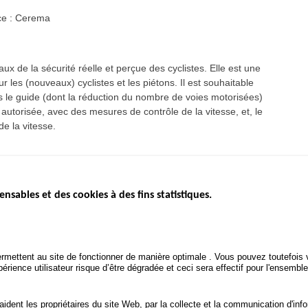
ce : Cerema
x de la sécurité réelle et perçue des cyclistes. Elle est une
ur les (nouveaux) cyclistes et les piétons. Il est souhaitable
s le guide (dont la réduction du nombre de voies motorisées)
utorisée, avec des mesures de contrôle de la vitesse, et, le
de la vitesse.
ensables et des cookies à des fins statistiques.
ICS
ÉTAT DE L’INSÉCURITÉ
ETUDES ET
ROUTIÈRE
APPEL À P
Baromètre mensuel
.gouv.fr
Bilan annuel sécurité routière
POLITIQUE 
uv.fr
rmettent au site de fonctionner de manière optimale . Vous pouvez toutefois v
ROUTIÈRE
Bilan annuel des infractions
rience utilisateur risque d’être dégradée et ceci sera effectif pour l'ensemble
.fr
TRAITEMENT DES DONNÉES
PERSONNELLES DES
 aident les propriétaires du site Web, par la collecte et la communication d'
ACCIDENTS DE LA ROUTE