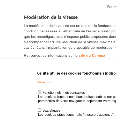
Sour
Modération de la vitesse
La modération de la vitesse est un des outils fondamentau
condition nécessaire à l’attractivité de l’espace public po
que les reconfigurations d’espace public proposées dan
s’accompagnent d’une réduction de la vitesse maximale a
cas échéant, l’implantation de dispositifs de modération 
Retrouvez les informations sur le
site du Cerema
Ce site utilise des cookies fonctionnels indisp
Menu
LES SITES PUBL
Footer
More info
www.data.gouv.fr
www.gouvernement
Fonctionnels indispensables
www.legifrance.go
Les cookies fonctionnels sont indispensables car pe
paramètres de votre navigateur, cependant votre expé
www.service-public
Statistiques
Les cookies statistiques, dits "mesure d'audience",