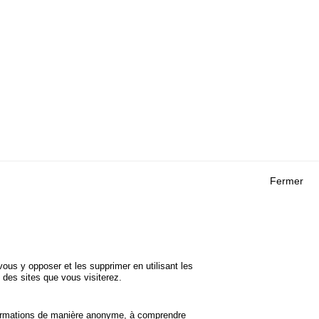
Fermer
Outils
 RECHERCHES
AGENDA
FAQ
ROJETS
GLOSSAIRE
DE SÉCURITÉ
ous y opposer et les supprimer en utilisant les
Cookie settings
 des sites que vous visiterez.
informations de manière anonyme, à comprendre