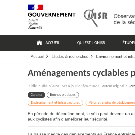
Passer
Plan
au
du
contenu
site
Observat
de la sé
Navigation
principale
ACCUEIL
QUI EST L'ONISR
ÉTUDE
Accueil
Études & recherches
Environnement et infr
Aménagements cyclables p
Publié le
18/07/2020
-
Mis à jour le 18/07/2020
- Auteur original :
Cer
Cerema
Bonnes pratiques
Environnement et infrastructures
Vélos et engins de déplacemen
En période de déconfinement, le vélo peut devenir un at
aux cyclistes afin d'améliorer leur sécurité.
La baisse inédite des déplacements en France entraînée