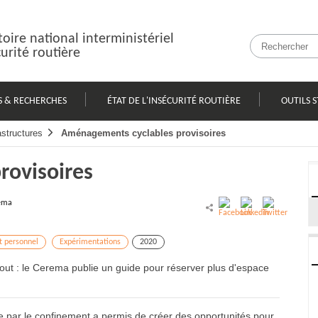
oire national interministériel
curité routière
S & RECHERCHES
ÉTAT DE L'INSÉCURITÉ ROUTIÈRE
OUTILS S
astructures
Aménagements cyclables provisoires
rovisoires
ema
t personnel
Expérimentations
2020
out : le Cerema publie un guide pour réserver plus d'espace
 par le confinement a permis de créer des opportunités pour