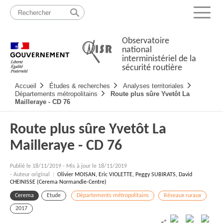
Passer
Plan
au
du
Menu
contenu
site
Observatoire
national
interministériel de la
sécurité routière
Navigation
Accueil
Études & recherches
Analyses territoriales
principale
Départements métropolitains
Route plus sûre Yvetôt La
Mailleraye - CD 76
Route plus sûre Yvetôt La
Mailleraye - CD 76
Publié le
18/11/2019
-
Mis à jour le 18/11/2019
- Auteur original :
Olivier MOISAN, Eric VIOLETTE, Peggy SUBIRATS, David
CHEINISSE (Cerema Normandie-Centre)
Cerema
Etude
Départements métropolitains
Réseaux ruraux
2017