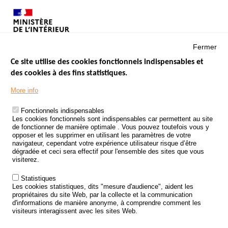
Fermer
Ce site utilise des cookies fonctionnels indispensables et
des cookies à des fins statistiques.
Menu
LES SITES PUBLICS
More info
Footer
ÉTAT DE L’INSÉCURITÉ ROUTIÈRE
Fonctionnels indispensables
Les cookies fonctionnels sont indispensables car permettent au site
TRAITEMENT DES DONNÉES PERSONNELLES DES ACCIDENTS DE
de fonctionner de manière optimale . Vous pouvez toutefois vous y
LA ROUTE
opposer et les supprimer en utilisant les paramètres de votre
navigateur, cependant votre expérience utilisateur risque d’être
ETUDES ET RECHERCHES
dégradée et ceci sera effectif pour l'ensemble des sites que vous
visiterez.
APPEL À PROJETS
Statistiques
POLITIQUE DE SÉCURITÉ ROUTIÈRE
Les cookies statistiques, dits "mesure d'audience", aident les
propriétaires du site Web, par la collecte et la communication
d'informations de manière anonyme, à comprendre comment les
Outils
AGENDA
visiteurs interagissent avec les sites Web.
FAQ