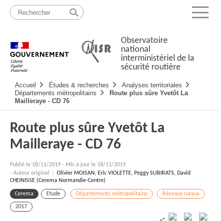
Passer
Plan
au
du
Menu
contenu
site
Observatoire
national
interministériel de la
sécurité routière
Navigation
Accueil
Études & recherches
Analyses territoriales
principale
Départements métropolitains
Route plus sûre Yvetôt La
Mailleraye - CD 76
Route plus sûre Yvetôt La
Mailleraye - CD 76
Publié le
18/11/2019
-
Mis à jour le 18/11/2019
- Auteur original :
Olivier MOISAN, Eric VIOLETTE, Peggy SUBIRATS, David
CHEINISSE (Cerema Normandie-Centre)
Cerema
Etude
Départements métropolitains
Réseaux ruraux
2017