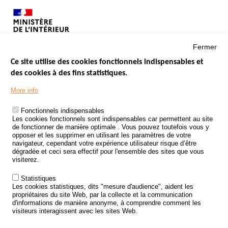
Fermer
Ce site utilise des cookies fonctionnels indispensables et
des cookies à des fins statistiques.
Menu
LES SITES PUBLICS
More info
Footer
ÉTAT DE L’INSÉCURITÉ ROUTIÈRE
Fonctionnels indispensables
Les cookies fonctionnels sont indispensables car permettent au site
TRAITEMENT DES DONNÉES PERSONNELLES DES ACCIDENTS DE
de fonctionner de manière optimale . Vous pouvez toutefois vous y
LA ROUTE
opposer et les supprimer en utilisant les paramètres de votre
navigateur, cependant votre expérience utilisateur risque d’être
ETUDES ET RECHERCHES
dégradée et ceci sera effectif pour l'ensemble des sites que vous
visiterez.
APPEL À PROJETS
Statistiques
POLITIQUE DE SÉCURITÉ ROUTIÈRE
Les cookies statistiques, dits "mesure d'audience", aident les
propriétaires du site Web, par la collecte et la communication
d'informations de manière anonyme, à comprendre comment les
Outils
AGENDA
visiteurs interagissent avec les sites Web.
FAQ