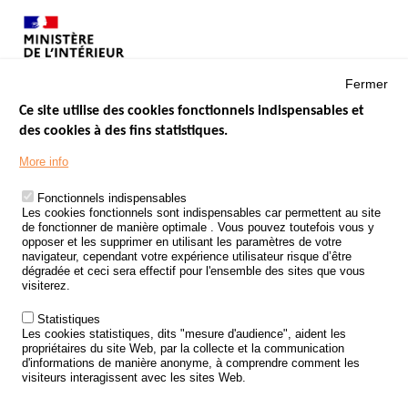
Fermer
Ce site utilise des cookies fonctionnels indispensables et
des cookies à des fins statistiques.
Menu
LES SITES PUBLICS
More info
Footer
ÉTAT DE L’INSÉCURITÉ ROUTIÈRE
Fonctionnels indispensables
Les cookies fonctionnels sont indispensables car permettent au site
TRAITEMENT DES DONNÉES PERSONNELLES DES ACCIDENTS DE
de fonctionner de manière optimale . Vous pouvez toutefois vous y
LA ROUTE
opposer et les supprimer en utilisant les paramètres de votre
navigateur, cependant votre expérience utilisateur risque d’être
ETUDES ET RECHERCHES
dégradée et ceci sera effectif pour l'ensemble des sites que vous
visiterez.
APPEL À PROJETS
Statistiques
POLITIQUE DE SÉCURITÉ ROUTIÈRE
Les cookies statistiques, dits "mesure d'audience", aident les
propriétaires du site Web, par la collecte et la communication
d'informations de manière anonyme, à comprendre comment les
Outils
AGENDA
visiteurs interagissent avec les sites Web.
FAQ