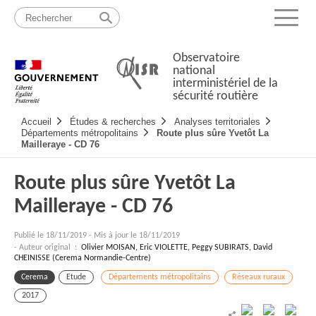
Passer
Plan
au
du
Menu
contenu
site
Observatoire
national
interministériel de la
sécurité routière
Navigation
Accueil
Études & recherches
Analyses territoriales
principale
Départements métropolitains
Route plus sûre Yvetôt La
Mailleraye - CD 76
Route plus sûre Yvetôt La
Mailleraye - CD 76
Publié le
18/11/2019
-
Mis à jour le 18/11/2019
- Auteur original :
Olivier MOISAN, Eric VIOLETTE, Peggy SUBIRATS, David
CHEINISSE (Cerema Normandie-Centre)
Cerema
Etude
Départements métropolitains
Réseaux ruraux
2017