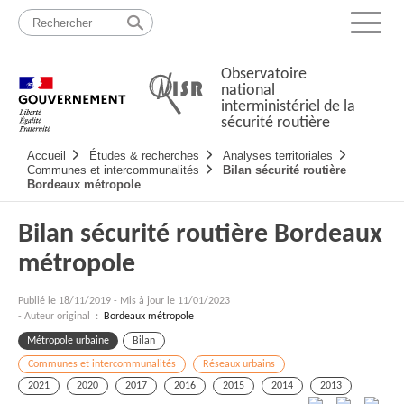
Passer
Plan
au
du
Menu
contenu
site
Observatoire
national
interministériel de la
sécurité routière
Navigation
Accueil
Études & recherches
Analyses territoriales
principale
Communes et intercommunalités
Bilan sécurité routière
Bordeaux métropole
Bilan sécurité routière Bordeaux
métropole
Publié le
18/11/2019
-
Mis à jour le 11/01/2023
- Auteur original :
Bordeaux métropole
Métropole urbaine
Bilan
Communes et intercommunalités
Réseaux urbains
2021
2020
2017
2016
2015
2014
2013