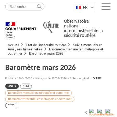
Passer
Plan
au
du
FR
Lister les actio
Menu
contenu
site
Observatoire
national
interministériel de la
sécurité routière
Navigation
Accueil
État de l'insécurité routière
Suivis mensuels et
principale
Analyses trimestrielles
Baromètre mensuel en métropole et
outre-mer
Baromètre mars 2026
Baromètre mars 2026
Publié le
15/04/2026
-
Mis à jour le 15/04/2026
- Auteur original :
ONISR
ONISR
Suivi
Baromètre mensuel en métropole et outre-mer
Baromètre trimestriel en métropole et outre-mer
2026