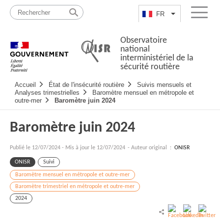
Passer
Plan
au
du
FR
Lister les actio
Menu
contenu
site
Observatoire
national
interministériel de la
sécurité routière
Navigation
Accueil
État de l'insécurité routière
Suivis mensuels et
principale
Analyses trimestrielles
Baromètre mensuel en métropole et
outre-mer
Baromètre juin 2024
Baromètre juin 2024
Publié le
12/07/2024
-
Mis à jour le 12/07/2024
- Auteur original :
ONISR
ONISR
Suivi
Baromètre mensuel en métropole et outre-mer
Baromètre trimestriel en métropole et outre-mer
2024