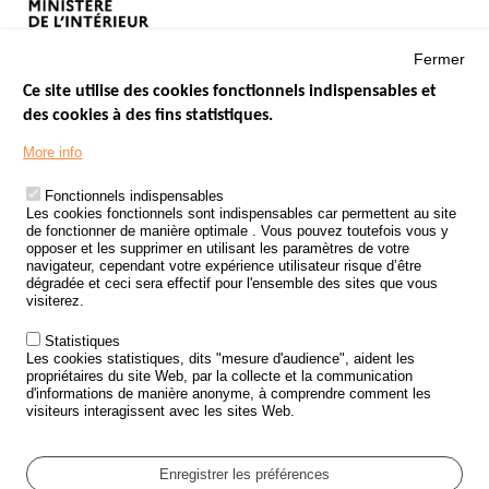
Fermer
Ce site utilise des cookies fonctionnels indispensables et
des cookies à des fins statistiques.
Menu
LES SITES PUBLICS
More info
Footer
ÉTAT DE L’INSÉCURITÉ ROUTIÈRE
Fonctionnels indispensables
Les cookies fonctionnels sont indispensables car permettent au site
TRAITEMENT DES DONNÉES PERSONNELLES DES ACCIDENTS DE
de fonctionner de manière optimale . Vous pouvez toutefois vous y
LA ROUTE
opposer et les supprimer en utilisant les paramètres de votre
navigateur, cependant votre expérience utilisateur risque d’être
ETUDES ET RECHERCHES
dégradée et ceci sera effectif pour l'ensemble des sites que vous
visiterez.
APPEL À PROJETS
Statistiques
POLITIQUE DE SÉCURITÉ ROUTIÈRE
Les cookies statistiques, dits "mesure d'audience", aident les
propriétaires du site Web, par la collecte et la communication
d'informations de manière anonyme, à comprendre comment les
Outils
AGENDA
visiteurs interagissent avec les sites Web.
FAQ
GLOSSAIRE
Enregistrer les préférences