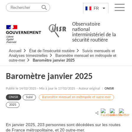
Passer
Plan
au
du
FR
Lister les actio
Menu
contenu
site
Observatoire
national
interministériel de la
sécurité routière
Navigation
Accueil
État de l'insécurité routière
Suivis mensuels et
principale
Analyses trimestrielles
Baromètre mensuel en métropole et
outre-mer
Baromètre janvier 2025
Baromètre janvier 2025
Publié le
14/02/2025
-
Mis à jour le 17/02/2025
- Auteur original :
ONISR
ONISR
Suivi
Baromètre mensuel en métropole et outre-mer
2025
En janvier 2025, 203 personnes sont décédées sur les routes
de France métropolitaine, et 20 outre-mer.