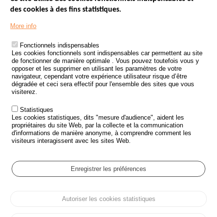
des cookies à des fins statistiques.
Menu
LES SITES PUBLICS
More info
Footer
ÉTAT DE L’INSÉCURITÉ ROUTIÈRE
Fonctionnels indispensables
Les cookies fonctionnels sont indispensables car permettent au site
TRAITEMENT DES DONNÉES PERSONNELLES DES ACCIDENTS DE
de fonctionner de manière optimale . Vous pouvez toutefois vous y
LA ROUTE
opposer et les supprimer en utilisant les paramètres de votre
navigateur, cependant votre expérience utilisateur risque d’être
ETUDES ET RECHERCHES
dégradée et ceci sera effectif pour l'ensemble des sites que vous
visiterez.
APPEL À PROJETS
Statistiques
POLITIQUE DE SÉCURITÉ ROUTIÈRE
Les cookies statistiques, dits "mesure d'audience", aident les
propriétaires du site Web, par la collecte et la communication
d'informations de manière anonyme, à comprendre comment les
Outils
AGENDA
visiteurs interagissent avec les sites Web.
FAQ
GLOSSAIRE
Enregistrer les préférences
Cookie settings
Autoriser les cookies statistiques
Menu
Plan du site
Protection des données personnelles et Cookies
Pied
Gérer les cookies
Accessibilité
Mentions légales