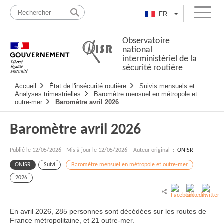
Passer
Plan
au
du
FR
Lister les actio
Menu
contenu
site
Observatoire
national
interministériel de la
sécurité routière
Navigation
Accueil
État de l'insécurité routière
Suivis mensuels et
principale
Analyses trimestrielles
Baromètre mensuel en métropole et
outre-mer
Baromètre avril 2026
Baromètre avril 2026
Publié le
12/05/2026
-
Mis à jour le 12/05/2026
- Auteur original :
ONISR
ONISR
Suivi
Baromètre mensuel en métropole et outre-mer
2026
En avril 2026, 285 personnes sont décédées sur les routes de
France métropolitaine, et 21 outre-mer.