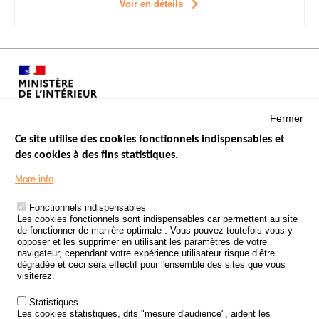
Voir en détails
Fermer
Ce site utilise des cookies fonctionnels indispensables et
des cookies à des fins statistiques.
Menu
LES SITES PUBLICS
More info
Footer
ÉTAT DE L’INSÉCURITÉ ROUTIÈRE
Fonctionnels indispensables
Les cookies fonctionnels sont indispensables car permettent au site
TRAITEMENT DES DONNÉES PERSONNELLES DES ACCIDENTS DE
de fonctionner de manière optimale . Vous pouvez toutefois vous y
LA ROUTE
opposer et les supprimer en utilisant les paramètres de votre
navigateur, cependant votre expérience utilisateur risque d’être
ETUDES ET RECHERCHES
dégradée et ceci sera effectif pour l'ensemble des sites que vous
visiterez.
APPEL À PROJETS
Statistiques
POLITIQUE DE SÉCURITÉ ROUTIÈRE
Les cookies statistiques, dits "mesure d'audience", aident les