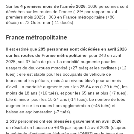
Sur les
4 premiers mois de l'année 2026
, 1036 personnes sont
décédées sur les routes de France (+8% par rapport aux 4
premiers mois 2025) : 963 en France métropolitaine (+86
décès) et 73 Outre-mer (-11 décès).
France métropolitaine
Il est estimé que
285 personnes sont décédées en avril 2026
sur les routes de France métropolitaine
, pour 248 en avril
2025, soit 37 tués de plus. La mortalité augmente pour les
usagers de deux-roues motorisé (+27 tués) et les cyclistes (+12
tués) ; elle est stable pour les occupants de véhicule de
tourisme et les piétons, mais à un niveau élevé pour un mois
d'avril. La mortalité augmente pour les 25-64 ans (+29 tués), les
moins de 18 ans (+16 tués), et pour les 65 ans et plus (+7 tués).
Elle diminue pour les 18-24 ans (-14 tués). Le nombre de tués
augmente sur les routes hors agglomération (+45 tués) et
baisse en agglomération (-7 tués).
1 533
personnes ont été
blessées gravement en avril 2026
,
un résultat en hausse de +8 % par rapport à avril 2025 (d'après
la méthode d'estimation élaborée par l'ONISR sur la base des