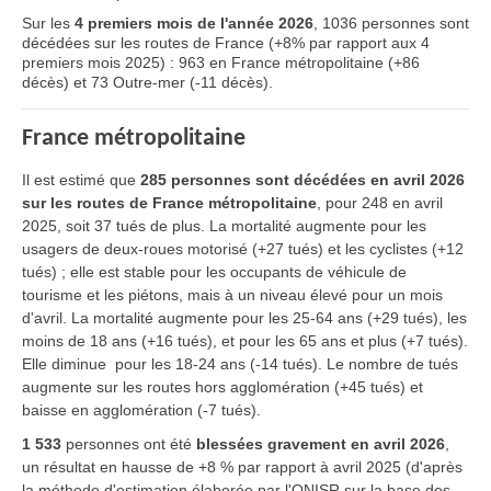
Sur les
4 premiers mois de l'année 2026
, 1036 personnes sont
décédées sur les routes de France (+8% par rapport aux 4
premiers mois 2025) : 963 en France métropolitaine (+86
décès) et 73 Outre-mer (-11 décès).
France métropolitaine
Il est estimé que
285 personnes sont décédées en avril 2026
sur les routes de France métropolitaine
, pour 248 en avril
2025, soit 37 tués de plus. La mortalité augmente pour les
usagers de deux-roues motorisé (+27 tués) et les cyclistes (+12
tués) ; elle est stable pour les occupants de véhicule de
tourisme et les piétons, mais à un niveau élevé pour un mois
d'avril. La mortalité augmente pour les 25-64 ans (+29 tués), les
moins de 18 ans (+16 tués), et pour les 65 ans et plus (+7 tués).
Elle diminue pour les 18-24 ans (-14 tués). Le nombre de tués
augmente sur les routes hors agglomération (+45 tués) et
baisse en agglomération (-7 tués).
1 533
personnes ont été
blessées gravement en avril 2026
,
un résultat en hausse de +8 % par rapport à avril 2025 (d'après
la méthode d'estimation élaborée par l'ONISR sur la base des