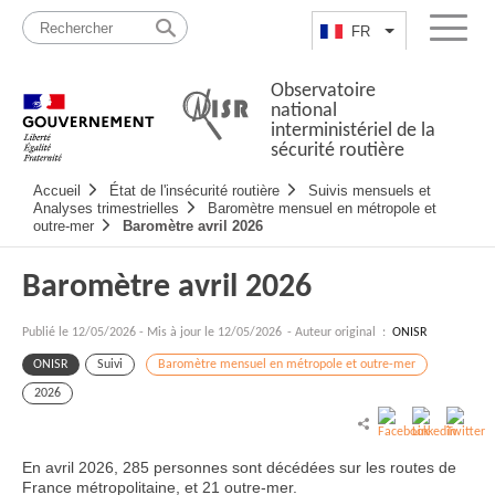
Passer
Plan
au
du
FR
Lister les actio
Menu
contenu
site
Observatoire
national
interministériel de la
sécurité routière
Navigation
Accueil
État de l'insécurité routière
Suivis mensuels et
principale
Analyses trimestrielles
Baromètre mensuel en métropole et
outre-mer
Baromètre avril 2026
Baromètre avril 2026
Publié le
12/05/2026
-
Mis à jour le 12/05/2026
- Auteur original :
ONISR
ONISR
Suivi
Baromètre mensuel en métropole et outre-mer
2026
En avril 2026, 285 personnes sont décédées sur les routes de
France métropolitaine, et 21 outre-mer.