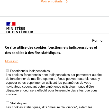
Voir en détails
Fermer
Ce site utilise des cookies fonctionnels indispensables et
des cookies à des fins statistiques.
Menu
LES SITES PUBLICS
More info
Footer
ÉTAT DE L’INSÉCURITÉ ROUTIÈRE
Fonctionnels indispensables
Les cookies fonctionnels sont indispensables car permettent au site
TRAITEMENT DES DONNÉES PERSONNELLES DES ACCIDENTS DE
de fonctionner de manière optimale . Vous pouvez toutefois vous y
LA ROUTE
opposer et les supprimer en utilisant les paramètres de votre
navigateur, cependant votre expérience utilisateur risque d’être
ETUDES ET RECHERCHES
dégradée et ceci sera effectif pour l'ensemble des sites que vous
visiterez.
APPEL À PROJETS
Statistiques
POLITIQUE DE SÉCURITÉ ROUTIÈRE
Les cookies statistiques, dits "mesure d'audience", aident les