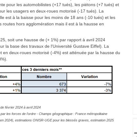
e pour les automobilistes (+17 tués), les piétons (+7 tués) et
 pour les usagers en deux-roues motorisé (-17 tués). La
le est à la baisse pour les moins de 18 ans (-10 tués) et les
s routes hors agglomération mais il est à la hausse en
25, soit une hausse de (+ 1%) par rapport à avril 2024
r la base des travaux de l'Université Gustave Eiffel). La
t en deux-roues motorisé (-4%) est atténuée par la hausse du
3%).
de février 2024 à avril 2024
par les forces de l'ordre - Champs géographique : France métropolitaine
tive en 2024), estimations ONISR-UGE pour les blessés graves, estimation 2025