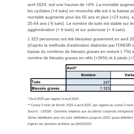
avril 2024, soit une hausse de +4%. La mortalité augment
les cyclistes (+4 tués) en revanche elle est à la baisse
mortalité augmente pour les 65 ans et plus (+23 tués), el
25-64 ans (-6 tués). Le nombre de tués est stable sur le
agglomération (+ 6 tués) et sur autoroute (+ 4 tués).
1 323 personnes ont été blessées gravement en avril 20
(d'après la méthode d'estimation élaborée par l'ONISR su
baisse du nombres de blessés graves en voiture (-7%) e
nombre de blessés graves en vélo (+26%) et à pieds (+
* Avril 2025 par rapport à avril 2024
** Cumul 3 mois de février 2025 à avril 2025 par rapport au cumul 3 mois 
Source : ONISR - Données relatives aux accidents corporels enregistrés 
Séries labellisées pour les tués (définitives jusqu'en 2023, quasi-défini
d'après les données arrêtées au 09/05/2025