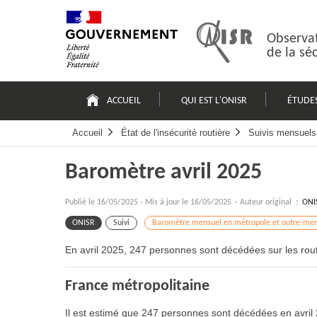
Passer
Plan
au
du
contenu
site
Observat
de la sé
Navigation
principale
ACCUEIL
QUI EST L'ONISR
ÉTUDE
Accueil
État de l'insécurité routière
Suivis mensuels 
Baromètre avril 2025
Publié le
16/05/2025
-
Mis à jour le 16/05/2025
- Auteur original :
ONI
ONISR
Suivi
Baromètre mensuel en métropole et outre-mer
En avril 2025, 247 personnes sont décédées sur les rout
France métropolitaine
Il est estimé que 247 personnes sont décédées en avril 