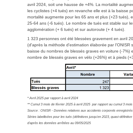
avril 2024, soit une hausse de +4%. La mortalité augment
les cyclistes (+4 tués) en revanche elle est à la baisse
mortalité augmente pour les 65 ans et plus (+23 tués), el
25-64 ans (-6 tués). Le nombre de tués est stable sur le
agglomération (+ 6 tués) et sur autoroute (+ 4 tués).
1 323 personnes ont été blessées gravement en avril 20
(d'après la méthode d'estimation élaborée par l'ONISR su
baisse du nombres de blessés graves en voiture (-7%) e
nombre de blessés graves en vélo (+26%) et à pieds (+
* Avril 2025 par rapport à avril 2024
** Cumul 3 mois de février 2025 à avril 2025 par rapport au cumul 3 mois 
Source : ONISR - Données relatives aux accidents corporels enregistrés 
Séries labellisées pour les tués (définitives jusqu'en 2023, quasi-défini
d'après les données arrêtées au 09/05/2025