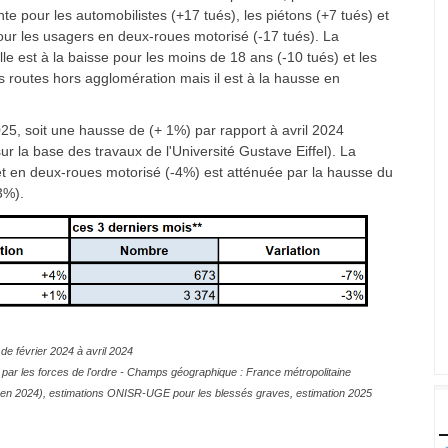
e pour les automobilistes (+17 tués), les piétons (+7 tués) et
 pour les usagers en deux-roues motorisé (-17 tués). La
le est à la baisse pour les moins de 18 ans (-10 tués) et les
s routes hors agglomération mais il est à la hausse en
25, soit une hausse de (+ 1%) par rapport à avril 2024
r la base des travaux de l'Université Gustave Eiffel). La
t en deux-roues motorisé (-4%) est atténuée par la hausse du
3%).
de février 2024 à avril 2024
par les forces de l'ordre - Champs géographique : France métropolitaine
tive en 2024), estimations ONISR-UGE pour les blessés graves, estimation 2025