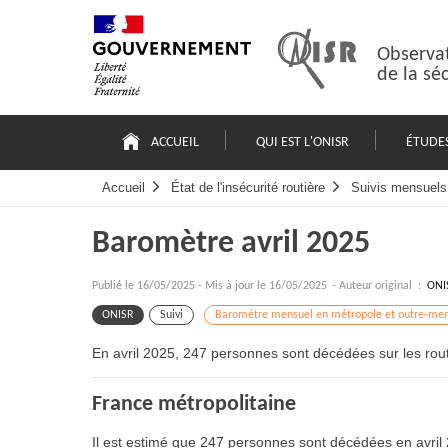
Passer
Plan
au
du
contenu
site
Observat
de la sé
Navigation
principale
ACCUEIL
QUI EST L'ONISR
ÉTUDE
Accueil
État de l'insécurité routière
Suivis mensuels 
Baromètre avril 2025
Publié le
16/05/2025
-
Mis à jour le 16/05/2025
- Auteur original :
ONI
ONISR
Suivi
Baromètre mensuel en métropole et outre-mer
En avril 2025, 247 personnes sont décédées sur les rout
France métropolitaine
Il est estimé que 247 personnes sont décédées en avril 