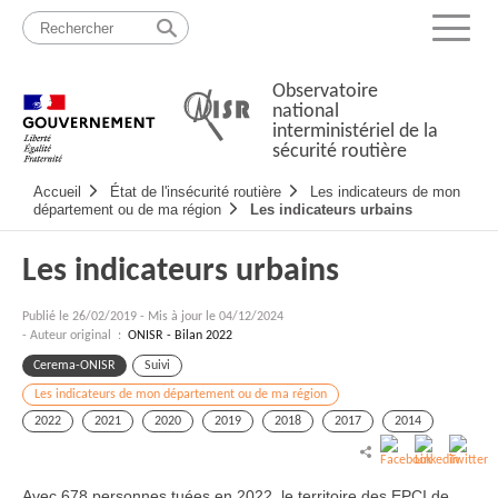
Passer
Plan
au
du
Menu
contenu
site
Observatoire
national
interministériel de la
sécurité routière
Navigation
Accueil
État de l'insécurité routière
Les indicateurs de mon
principale
département ou de ma région
Les indicateurs urbains
Les indicateurs urbains
Publié le
26/02/2019
-
Mis à jour le 04/12/2024
- Auteur original :
ONISR - Bilan 2022
Cerema-ONISR
Suivi
Les indicateurs de mon département ou de ma région
2022
2021
2020
2019
2018
2017
2014
Avec 678 personnes tuées en 2022, le territoire des EPCI de