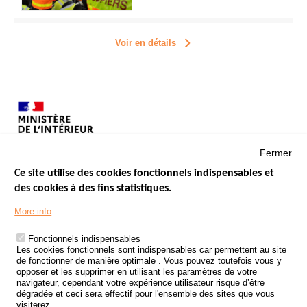
Voir en détails
Fermer
Ce site utilise des cookies fonctionnels indispensables et
des cookies à des fins statistiques.
Menu
LES SITES PUBLICS
More info
Footer
ÉTAT DE L’INSÉCURITÉ ROUTIÈRE
Fonctionnels indispensables
Les cookies fonctionnels sont indispensables car permettent au site
TRAITEMENT DES DONNÉES PERSONNELLES DES ACCIDENTS DE
de fonctionner de manière optimale . Vous pouvez toutefois vous y
LA ROUTE
opposer et les supprimer en utilisant les paramètres de votre
navigateur, cependant votre expérience utilisateur risque d’être
ETUDES ET RECHERCHES
dégradée et ceci sera effectif pour l'ensemble des sites que vous
visiterez.