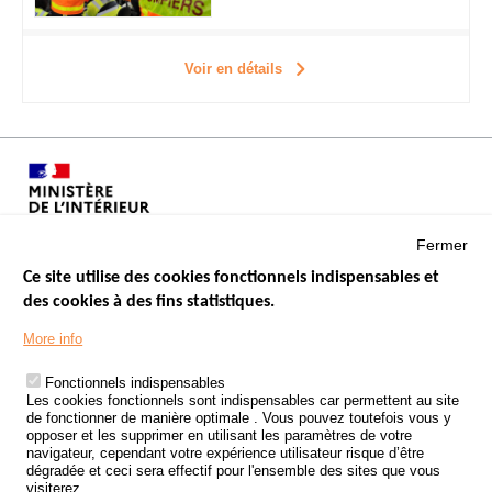
Voir en détails
Fermer
Ce site utilise des cookies fonctionnels indispensables et
des cookies à des fins statistiques.
Menu
LES SITES PUBLICS
More info
Footer
ÉTAT DE L’INSÉCURITÉ ROUTIÈRE
Fonctionnels indispensables
Les cookies fonctionnels sont indispensables car permettent au site
TRAITEMENT DES DONNÉES PERSONNELLES DES ACCIDENTS DE
de fonctionner de manière optimale . Vous pouvez toutefois vous y
LA ROUTE
opposer et les supprimer en utilisant les paramètres de votre
navigateur, cependant votre expérience utilisateur risque d’être
ETUDES ET RECHERCHES
dégradée et ceci sera effectif pour l'ensemble des sites que vous
visiterez.