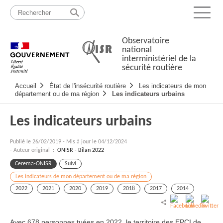
Passer
Plan
au
du
Menu
contenu
site
Observatoire
national
interministériel de la
sécurité routière
Navigation
Accueil
État de l'insécurité routière
Les indicateurs de mon
principale
département ou de ma région
Les indicateurs urbains
Les indicateurs urbains
Publié le
26/02/2019
-
Mis à jour le 04/12/2024
- Auteur original :
ONISR - Bilan 2022
Cerema-ONISR
Suivi
Les indicateurs de mon département ou de ma région
2022
2021
2020
2019
2018
2017
2014
Avec 678 personnes tuées en 2022, le territoire des EPCI de