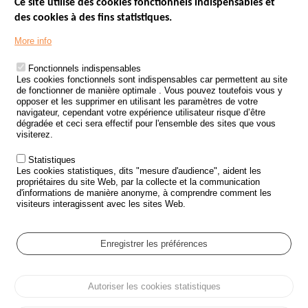
Ce site utilise des cookies fonctionnels indispensables et
des cookies à des fins statistiques.
Menu
LES SITES PUBLICS
More info
Footer
ÉTAT DE L’INSÉCURITÉ ROUTIÈRE
Fonctionnels indispensables
Les cookies fonctionnels sont indispensables car permettent au site
TRAITEMENT DES DONNÉES PERSONNELLES DES ACCIDENTS DE
de fonctionner de manière optimale . Vous pouvez toutefois vous y
LA ROUTE
opposer et les supprimer en utilisant les paramètres de votre
navigateur, cependant votre expérience utilisateur risque d’être
ETUDES ET RECHERCHES
dégradée et ceci sera effectif pour l'ensemble des sites que vous
visiterez.
APPEL À PROJETS
Statistiques
POLITIQUE DE SÉCURITÉ ROUTIÈRE
Les cookies statistiques, dits "mesure d'audience", aident les
propriétaires du site Web, par la collecte et la communication
d'informations de manière anonyme, à comprendre comment les
Outils
AGENDA
visiteurs interagissent avec les sites Web.
FAQ
GLOSSAIRE
Enregistrer les préférences
Cookie settings
Autoriser les cookies statistiques
Menu
Plan du site
Protection des données personnelles et Cookies
Pied
Gérer les cookies
Accessibilité
Mentions légales