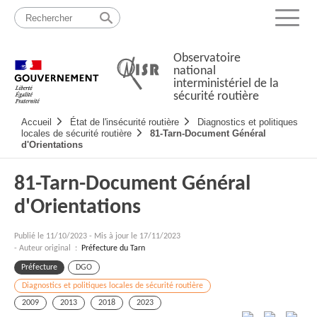
Passer
Plan
au
du
Menu
contenu
site
Observatoire
national
interministériel de la
sécurité routière
Navigation
Accueil
État de l'insécurité routière
Diagnostics et politiques
principale
locales de sécurité routière
81-Tarn-Document Général
d'Orientations
81-Tarn-Document Général
d'Orientations
Publié le
11/10/2023
-
Mis à jour le 17/11/2023
- Auteur original :
Préfecture du Tarn
Préfecture
DGO
Diagnostics et politiques locales de sécurité routière
2009
2013
2018
2023