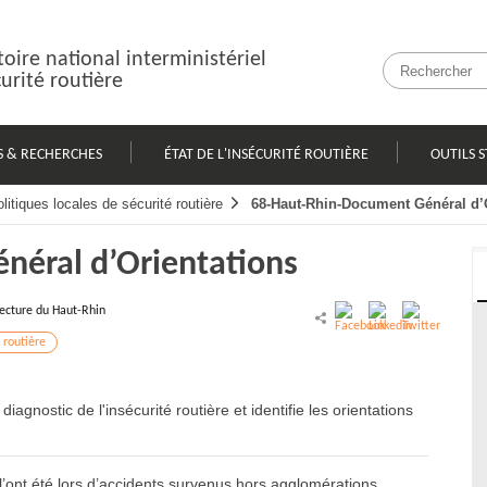
oire national interministériel
curité routière
S & RECHERCHES
ÉTAT DE L'INSÉCURITÉ ROUTIÈRE
OUTILS S
litiques locales de sécurité routière
68-Haut-Rhin-Document Général d’
néral d’Orientations
ecture du Haut-Rhin
 routière
nostic de l'insécurité routière et identifie les orientations
’ont été lors d’accidents survenus hors agglomérations,