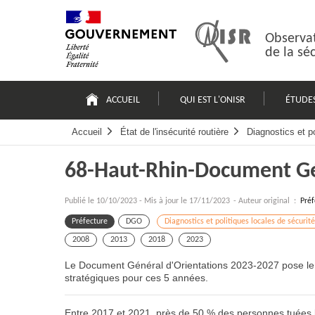
Passer
Plan
au
du
contenu
site
Observat
de la sé
Navigation
principale
ACCUEIL
QUI EST L'ONISR
ÉTUDE
Accueil
État de l'insécurité routière
Diagnostics et po
68-Haut-Rhin-Document Gé
Publié le
10/10/2023
-
Mis à jour le 17/11/2023
- Auteur original :
Préf
Préfecture
DGO
Diagnostics et politiques locales de sécurité
2008
2013
2018
2023
Le Document Général d'Orientations 2023-2027 pose le diag
stratégiques pour ces 5 années.
Entre 2017 et 2021, près de 50 % des personnes tuées l