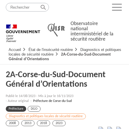
Passer
Plan
au
du
Menu
contenu
site
Observatoire
national
interministériel de la
sécurité routière
Navigation
Accueil
État de l'insécurité routière
Diagnostics et politiques
principale
locales de sécurité routière
2A-Corse-du-Sud-Document
Général d’Orientations
2A-Corse-du-Sud-Document
Général d’Orientations
Publié le
14/08/2023
-
Mis à jour le 16/11/2023
- Auteur original :
Préfecture de Corse-du-Sud
Préfecture
DGO
Diagnostics et politiques locales de sécurité routière
2008
2013
2018
2023