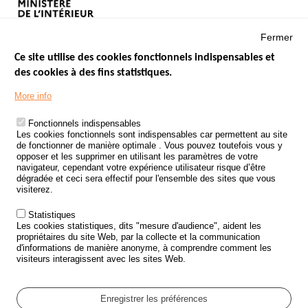
Fermer
Ce site utilise des cookies fonctionnels indispensables et
des cookies à des fins statistiques.
Menu
LES SITES PUBLICS
More info
Footer
ÉTAT DE L’INSÉCURITÉ ROUTIÈRE
Fonctionnels indispensables
Les cookies fonctionnels sont indispensables car permettent au site
TRAITEMENT DES DONNÉES PERSONNELLES DES ACCIDENTS DE
de fonctionner de manière optimale . Vous pouvez toutefois vous y
LA ROUTE
opposer et les supprimer en utilisant les paramètres de votre
navigateur, cependant votre expérience utilisateur risque d’être
ETUDES ET RECHERCHES
dégradée et ceci sera effectif pour l'ensemble des sites que vous
visiterez.
APPEL À PROJETS
Statistiques
POLITIQUE DE SÉCURITÉ ROUTIÈRE
Les cookies statistiques, dits "mesure d'audience", aident les
propriétaires du site Web, par la collecte et la communication
d'informations de manière anonyme, à comprendre comment les
Outils
AGENDA
visiteurs interagissent avec les sites Web.
FAQ
GLOSSAIRE
Enregistrer les préférences