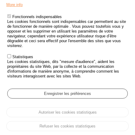
Menu
LES SITES PUBLICS
More info
Footer
ÉTAT DE L’INSÉCURITÉ ROUTIÈRE
Fonctionnels indispensables
Les cookies fonctionnels sont indispensables car permettent au site
TRAITEMENT DES DONNÉES PERSONNELLES DES ACCIDENTS DE
de fonctionner de manière optimale . Vous pouvez toutefois vous y
LA ROUTE
opposer et les supprimer en utilisant les paramètres de votre
navigateur, cependant votre expérience utilisateur risque d’être
ETUDES ET RECHERCHES
dégradée et ceci sera effectif pour l'ensemble des sites que vous
visiterez.
APPEL À PROJETS
Statistiques
POLITIQUE DE SÉCURITÉ ROUTIÈRE
Les cookies statistiques, dits "mesure d'audience", aident les
propriétaires du site Web, par la collecte et la communication
d'informations de manière anonyme, à comprendre comment les
Outils
AGENDA
visiteurs interagissent avec les sites Web.
FAQ
GLOSSAIRE
Enregistrer les préférences
Cookie settings
Autoriser les cookies statistiques
Menu
Plan du site
Protection des données personnelles et Cookies
Pied
Gérer les cookies
Accessibilité
Mentions légales
de
Refuser les cookies statistiques
page
Tous droits réservés © ONISR 2026