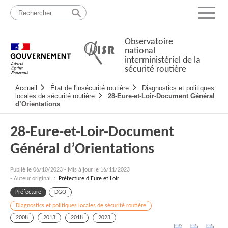
Passer
Plan
au
du
Menu
contenu
site
Observatoire
national
interministériel de la
sécurité routière
Navigation
Accueil
État de l'insécurité routière
Diagnostics et politiques
principale
locales de sécurité routière
28-Eure-et-Loir-Document Général
d’Orientations
28-Eure-et-Loir-Document
Général d’Orientations
Publié le
06/10/2023
-
Mis à jour le 16/11/2023
- Auteur original :
Préfecture d’Eure et Loir
Préfecture
DGO
Diagnostics et politiques locales de sécurité routière
2008
2013
2018
2023